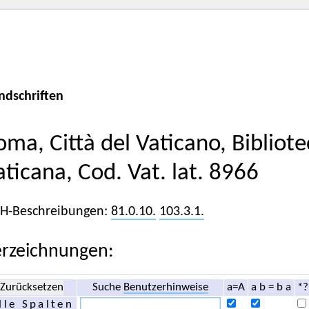
ndschriften
oma, Città del Vaticano, Bibliot
aticana, Cod. Vat. lat. 8966
iH-Beschreibungen:
81.0.10.
103.3.1.
rzeichnungen:
Zurücksetzen
Suche
Benutzerhinweise
a=A
a b = b a
*?
lle Spalten