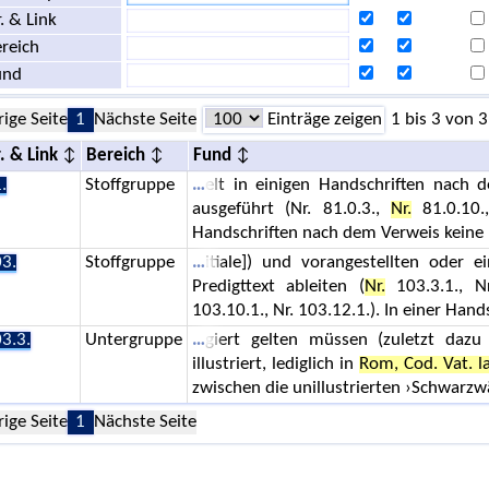
. & Link
reich
und
rige Seite
1
Nächste Seite
Einträge zeigen
1 bis 3 von 3
. & Link
Bereich
Fund
.
Stoffgruppe
elt in einigen Handschriften nach
ausgeführt (Nr. 81.0.3.,
Nr.
81.0.10.,
Handschriften nach dem Verweis keine 
3.
Stoffgruppe
itiale]) und vorangestellten oder e
Predigttext ableiten (
Nr.
103.3.1., Nr
103.10.1., Nr. 103.12.1.). In einer Hand
3.3.
Untergruppe
giert gelten müssen (zuletzt dazu
illustriert, lediglich in
Rom, Cod. Vat. l
zwischen die unillustrierten ›Schwarz
rige Seite
1
Nächste Seite