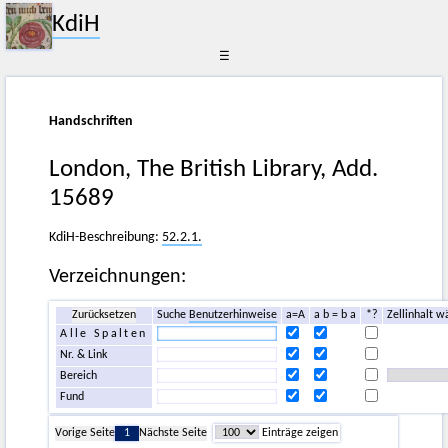
KdiH
☰
Handschriften
London, The British Library, Add.
15689
KdiH-Beschreibung:
52.2.1.
Verzeichnungen:
Zurücksetzen
Suche
Benutzerhinweise
a=A
a b = b a
*?
Zellinhalt w
Alle Spalten
Nr. & Link
Bereich
Fund
Vorige Seite
1
Nächste Seite
Einträge zeigen