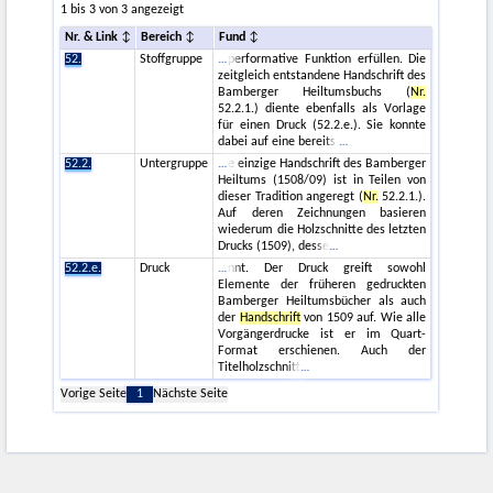
1 bis 3 von 3 angezeigt
Nr. & Link
Bereich
Fund
52.
Stoffgruppe
performative Funktion erfüllen. Die
zeitgleich entstandene Handschrift des
Bamberger Heiltumsbuchs (
Nr.
52.2.1.) diente ebenfalls als Vorlage
für einen Druck (52.2.e.). Sie konnte
dabei auf eine bereits
52.2.
Untergruppe
e einzige Handschrift des Bamberger
Heiltums (1508/09) ist in Teilen von
dieser Tradition angeregt (
Nr.
52.2.1.).
Auf deren Zeichnungen basieren
wiederum die Holzschnitte des letzten
Drucks (1509), desse
52.2.e.
Druck
nnt. Der Druck greift sowohl
Elemente der früheren gedruckten
Bamberger Heiltumsbücher als auch
der
Handschrift
von 1509 auf. Wie alle
Vorgängerdrucke ist er im Quart-
Format erschienen. Auch der
Titelholzschnitt
Vorige Seite
1
Nächste Seite