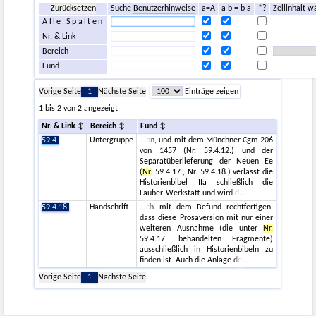
Zurücksetzen
Suche
Benutzerhinweise
a=A
a b = b a
*?
Zellinhalt w
Alle Spalten
Nr. & Link
Bereich
Fund
Vorige Seite
1
Nächste Seite
Einträge zeigen
1 bis 2 von 2 angezeigt
Nr. & Link
Bereich
Fund
59.4.
Untergruppe
on, und mit dem Münchner Cgm 206
von 1457 (Nr. 59.4.12.) und der
Separatüberlieferung der Neuen Ee
(
Nr.
59.4.17., Nr. 59.4.18.) verlässt die
Historienbibel IIa schließlich die
Lauber-Werkstatt und wird d
59.4.18.
Handschrift
ch mit dem Befund rechtfertigen,
dass diese Prosaversion mit nur einer
weiteren Ausnahme (die unter
Nr.
59.4.17. behandelten Fragmente)
ausschließlich in Historienbibeln zu
finden ist. Auch die Anlage de
Vorige Seite
1
Nächste Seite