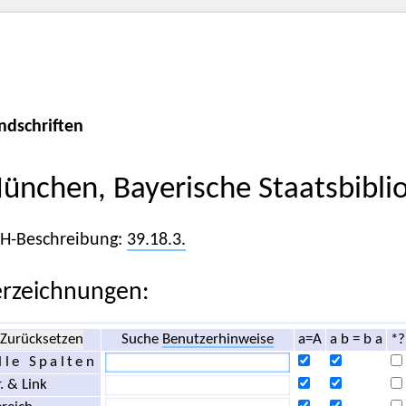
ndschriften
ünchen, Bayerische Staatsbibli
iH-Beschreibung:
39.18.3.
rzeichnungen:
Zurücksetzen
Suche
Benutzerhinweise
a=A
a b = b a
*?
lle Spalten
. & Link