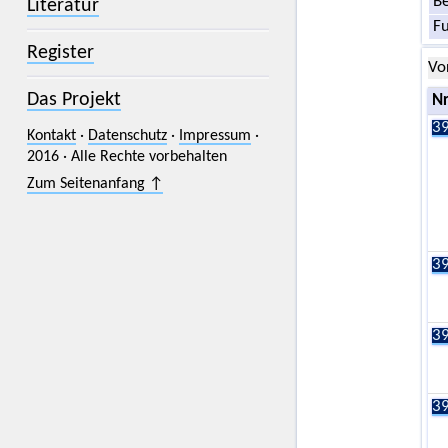
Be
Literatur
F
Register
Vo
Das Projekt
Nr
39
Kontakt
·
Datenschutz
·
Impressum
·
2016 · Alle Rechte vorbehalten
Zum Seitenanfang ↑
39
39
39