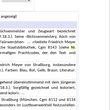
 angezeigt
üchsenmeister und Zeugwart bezeichnet
.18.3.). Seine ›Bichssenmeistery, Aüch von
 Feürwerckhen‹ i
rarbeitete Friedrich Meyer
sche Staatsbibliothek, Cgm 8143 (siehe
Nr.
ormatigen Prachtcodex, der den Text- und
edrich Meyer von Straßburg, insbesondere
.). Farben: Blau, Rot, Gelb, Braun. Literatur:
tgehend übereinstimmend mit dem jüngeren
8.3.). Sorgfältig gezeichnet und koloriert,
kend kolorier
von Straßburg (München, Cgm 8112 und 8134
esonders im Lustfeuerwerkteil festzustellen.