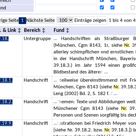
reich
und
rige Seite
1
Nächste Seite
Einträge zeigen
1 bis 4 von 4
. & Link
Bereich
Fund
.18.
Untergruppe
Handschriften als Straßburger B
(München, Cgm 8143, 1r, siehe
Nr.
39
allerley schimpflichen vnd ernstlichen
in der Handschrift München, Bayeri
39.18.3.) im Jahr 1594 einen großf
Bildbestand des älteren
.18.1.
Handschrift
teilweise übereinstimmend mit Fri
München, Cgm 8143 (siehe
Nr.
39.18.3
Leng (2002) Bd. 2, S. 182 f. A
.18.2.
Handschrift
themen: Texte und Abbildungen wei
Münchener Cgm 8143 (siehe
Nr.
39.1
Personen und Szenen sorgfältig bis dec
.19.9.
Handschrift
lustrationen bei Friedrich Meyer 
[siehe Nr. 39.18.2. bzw.
Nr.
39.18.3.]) b