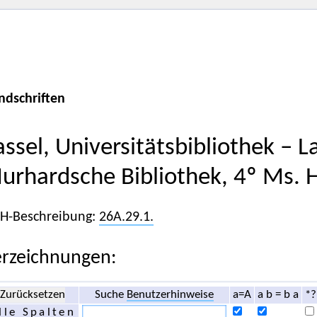
ndschriften
assel, Universitätsbibliothek – 
urhardsche Bibliothek, 4º Ms. 
iH-Beschreibung:
26A.29.1.
rzeichnungen:
Zurücksetzen
Suche
Benutzerhinweise
a=A
a b = b a
*?
lle Spalten