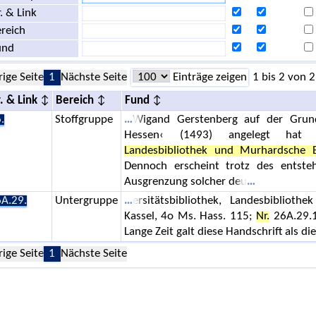
. & Link
reich
und
rige Seite
1
Nächste Seite
Einträge zeigen
1 bis 2 von 2
. & Link
Bereich
Fund
.
Stoffgruppe
Wigand Gerstenberg auf der Grund
Hessen‹ (1493) angelegt hat 
Landesbibliothek und Murhardsche B
Dennoch erscheint trotz des entste
Ausgrenzung solcher deu
A.29.
Untergruppe
ersitätsbibliothek, Landesbibliot
Kassel, 4o Ms. Hass. 115;
Nr.
26A.29.1
Lange Zeit galt diese Handschrift als die
rige Seite
1
Nächste Seite