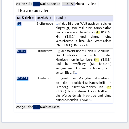
Vorige Seite
1
Nächste Seite
Einträge zeigen
1 bis 3 von 3 angezeigt
Nr. & Link
Bereich
Fund
81.
Stoffgruppe
uf das Bild der Welt auch ein solches
eingefügt, zweimal eine Kombination
aus Zonen- und T-O-Karte (
Nr.
81.0.5.,
Nr. 81.0.7.) und einmal eine
vereinfachte Skizze des Weltkreises
(Nr. 81.0.1.). Darüber hi
81.0.7.
Handschrift
g der Weltkarte für den ›Lucidarius‹.
Die Illustration lässt sich mit den
Handschriften in Lemberg (
Nr.
81.0.5.)
und in Straßburg (Nr. 81.0.11.)
vergleichen. Farben: Schwarz, Rot,
selten Blau. D
81.0.11.
Handschrift
genutzt, ein Vorgehen, das ebenso
an der ›Lucidarius‹-Handschrift in
Lemberg nachzuvollziehen ist (
Nr.
81.0.5.). Nur in dieser Handschrift wird
die Weltkarte als Nachtrag und ohne
entsprechenden Hinweis
Vorige Seite
1
Nächste Seite