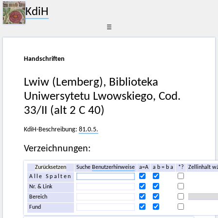
KdiH
☰
Handschriften
Lwiw (Lemberg), Biblioteka
Uniwersytetu Lwowskiego, Cod.
33/II (alt 2 C 40)
KdiH-Beschreibung:
81.0.5.
Verzeichnungen:
Zurücksetzen
Suche
Benutzerhinweise
a=A
a b = b a
*?
Zellinhalt w
Alle Spalten
Nr. & Link
Bereich
Fund