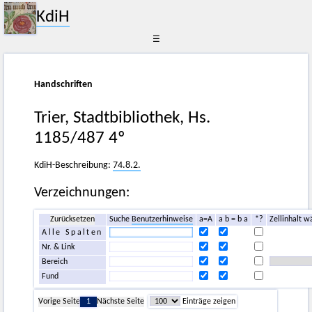
KdiH
☰
Handschriften
Trier, Stadtbibliothek, Hs.
1185/487 4º
KdiH-Beschreibung:
74.8.2.
Verzeichnungen:
Zurücksetzen
Suche
Benutzerhinweise
a=A
a b = b a
*?
Zellinhalt w
Alle Spalten
Nr. & Link
Bereich
Fund
Vorige Seite
1
Nächste Seite
Einträge zeigen