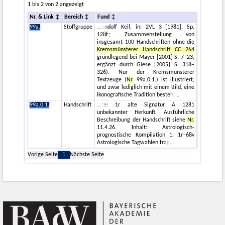
1 bis 2 von 2 angezeigt
Nr. & Link
Bereich
Fund
99a.
Stoffgruppe
undolf Keil, in: 2VL 3 [1981], Sp.
128f.; Zusammenstellung von
insgesamt 100 Handschriften ohne die
Kremsmünsterer Handschrift CC 264
grundlegend bei Mayer [2001] S. 7–23,
ergänzt durch Giese [2005] S. 318–
326). Nur der Kremsmünsterer
Textzeuge (
Nr.
99a.0.1.) ist illustriert,
und zwar lediglich mit einem Bild, eine
ikonografische Tradition besteht
99a.0.1.
Handschrift
te: 1r alte Signatur A 1281
unbekannter Herkunft. Ausführliche
Beschreibung der Handschrift siehe
Nr.
11.4.26. Inhalt: Astrologisch-
prognostische Kompilation 1. 1r–68v
Astrologische Tagwahlen frag
Vorige Seite
1
Nächste Seite