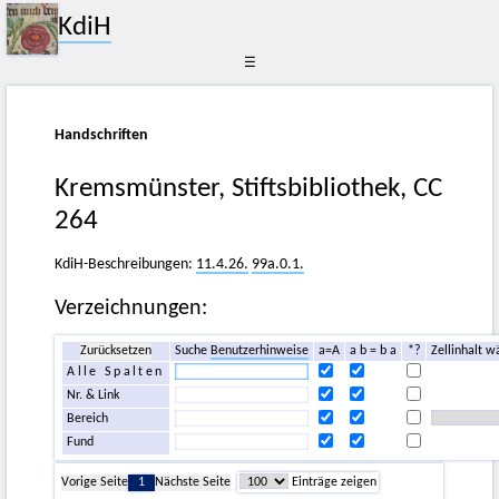
KdiH
☰
Handschriften
Kremsmünster, Stiftsbibliothek, CC
264
KdiH-Beschreibungen:
11.4.26.
99a.0.1.
Verzeichnungen:
Zurücksetzen
Suche
Benutzerhinweise
a=A
a b = b a
*?
Zellinhalt w
Alle Spalten
Nr. & Link
Bereich
Fund
Vorige Seite
1
Nächste Seite
Einträge zeigen