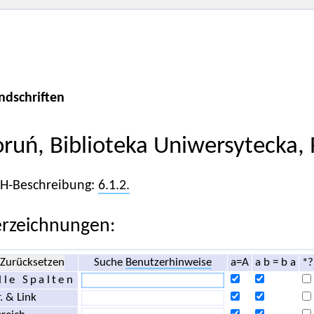
ndschriften
oruń, Biblioteka Uniwersytecka,
iH-Beschreibung:
6.1.2.
rzeichnungen:
Zurücksetzen
Suche
Benutzerhinweise
a=A
a b = b a
*?
lle Spalten
. & Link