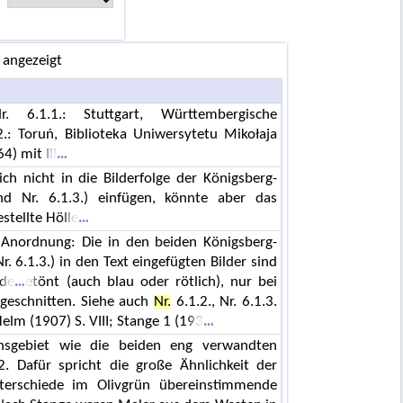
 angezeigt
r. 6.1.1.: Stuttgart, Württembergische
.: Toruń, Biblioteka Uniwersytetu Mikołaja
4) mit Ill
h nicht in die Bilderfolge der Königsberg-
d Nr. 6.1.3.) einfügen, könnte aber das
stellte Hölle
 Anordnung: Die in den beiden Königsberg-
r. 6.1.3.) in den Text eingefügten Bilder sind
nde
etönt (auch blau oder rötlich), nur bei
geschnitten. Siehe auch
Nr.
6.1.2., Nr. 6.1.3.
Helm (1907) S. VIII; Stange 1 (193
nsgebiet wie die beiden eng verwandten
2. Dafür spricht die große Ähnlichkeit der
nterschiede im Olivgrün übereinstimmende