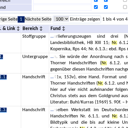
reich
und
rige Seite
1
Nächste Seite
Einträge zeigen
1 bis 4 von 4
. & Link
Bereich
Fund
Stoffgruppe
erlieferungszeugen sind drei (N
Landesbibliothek, HB XIII 11;
Nr.
6.1.2
Kopernika, Rps 44; Nr. 6.1.3.: ebd. Rps 6
1.
Untergruppe
n. Sie würde der Anordnung nach sic
Thorner Handschriften (
Nr.
6.1.2. un
gegenüber diesen Handschriften nachge
1.1.
Handschrift
41v, 153v), eine Hand. Format und
Thorner Handschriften (
Nr.
6.1.2. und N
hier auf vier nicht aufeinander folge
Christus stets aus dem Goldgrund aus
Literatur: Buhl/Kurras (1969) S. 90f. – 
1.3.
Handschrift
rselben Werkstatt im Deutschorde
Handschriften Nr. 6.1.1. und
Nr.
6.1.
Bildtypik und die bis auf kleine U