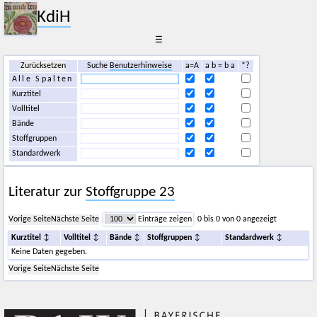
KdiH
☰
Zurücksetzen
Suche
Benutzerhinweise
a=A
a b = b a
*?
Alle Spalten
Kurztitel
Volltitel
Bände
Stoffgruppen
Standardwerk
Literatur zur
Stoffgruppe 23
Vorige Seite
Nächste Seite
Einträge zeigen
0 bis 0 von 0 angezeigt
Kurztitel
Volltitel
Bände
Stoffgruppen
Standardwerk
Keine Daten gegeben.
Vorige Seite
Nächste Seite