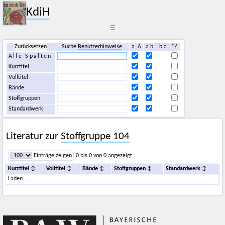
KdiH
☰
Zurücksetzen
Suche
Benutzerhinweise
a=A
a b = b a
*?
Alle Spalten
Kurztitel
Volltitel
Bände
Stoffgruppen
Standardwerk
Literatur zur
Stoffgruppe 104
Einträge zeigen
0 bis 0 von 0 angezeigt
Kurztitel
Volltitel
Bände
Stoffgruppen
Standardwerk
Laden …