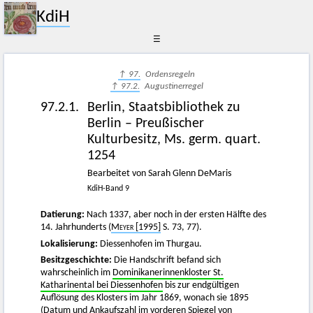
KdiH
☰
↑ 97.
Ordensregeln
↑ 97.2.
Augustinerregel
97.2.1.
Berlin, Staatsbibliothek zu
Berlin – Preußischer
Kulturbesitz, Ms. germ. quart.
1254
Bearbeitet von Sarah Glenn DeMaris
KdiH-Band 9
Datierung:
Nach 1337, aber noch in der ersten Hälfte des
14. Jahrhunderts (
Meyer [
1995]
S. 73, 77).
Lokalisierung:
Diessenhofen im Thurgau.
Besitzgeschichte:
Die Handschrift befand sich
wahrscheinlich im
Dominikanerinnenkloster St.
Katharinental bei Diessenhofen
bis zur endgültigen
Auflösung des Klosters im Jahr 1869, wonach sie 1895
(Datum und Ankaufszahl im vorderen Spiegel von