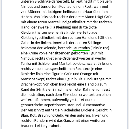
unteren S-Schlinge dargestellt. Er liegt nackt mit blauem
Nimbus und tonsiertem Kopf auf einem Rost, während
vier Männer mit lockigem hellbraunem Haar über ihm
stehen. Von links nach rechts: der erste Mann trägt Grün
mit einem roten Mantel und gestikuliert mit der rechten
Hand, der zweite (lila Kleidung) und dritte (rote
Kleidung) halten je einen Balg, der vierte (blaue
Kleidung) gestikuliert mit der rechten Hand und hält eine
Gabel in der linken. Innerhalb der oberen Schlinge
bekommt der kniende, betende
Laurentius
(links in rot)
eine Krone von einer sitzenden gekrönten Figur mit
Nimbus; rechts kniet eine Ordensschwester in weißer
Tunika mit Schleier und Mantel, beide schwarz. Links und
rechts von dem ausgeschnittenen Rechteck je eine
Drolerie: links eine Figur in Grün und Orange mit
Menschenkopf, rechts eine Figur in Blau und Orange mit
Drachenkopf. Von oben links reicht eine Hand bis zum
Rand der S-Initiale. Ein schmaler roter Rahmen umfasst
die Illustration, nach dem Einkleben erweitert um einen
weiteren Rahmen, aufwendig gestaltet durch
geometrische Repetitionsmuster und Blumenmotive.
Der Ausschnitt enthält ein lächelndes Drolerie-Gesicht in
Blau, Rot, Braun und Gelb. An den unteren, linken und
rechten Rändern wird das Ganze mit einer weiteren
braunen Leiste gerahmt.