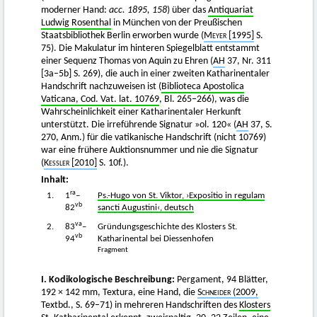
moderner Hand:
acc. 1895, 158
) über das
Antiquariat
Ludwig Rosenthal
in München von der Preußischen
Staatsbibliothek Berlin erworben wurde (
Meyer [
1995]
S.
75). Die Makulatur im hinteren Spiegelblatt entstammt
einer Sequenz Thomas von Aquin zu Ehren (
AH
37, Nr. 311
[3a–5b] S. 269), die auch in einer zweiten Katharinentaler
Handschrift nachzuweisen ist (
Biblioteca Apostolica
Vaticana, Cod. Vat. lat. 10769
, Bl. 265–266), was die
Wahrscheinlichkeit einer Katharinentaler Herkunft
unterstützt. Die irreführende Signatur »ol. 120« (
AH
37, S.
270, Anm.) für die vatikanische Handschrift (nicht 10769)
war eine frühere Auktionsnummer und nie die Signatur
(
Kessler
[2010]
S. 10f.).
Inhalt:
ra
1.
1
–
Ps.-Hugo von St. Viktor, ›Expositio in regulam
vb
82
sancti Augustini‹, deutsch
va
2.
83
–
Gründungsgeschichte des Klosters St.
vb
94
Katharinental bei Diessenhofen
Fragment
I. Kodikologische Beschreibung:
Pergament, 94 Blätter,
192 × 142 mm, Textura, eine Hand, die
Schneider
(2009,
Textbd., S. 69–71) in mehreren Handschriften des
Klosters