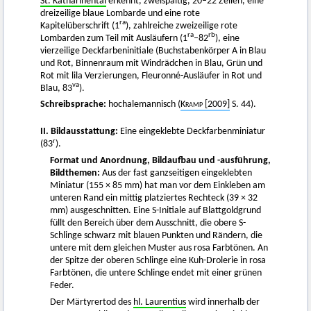
St. Katharinental
erkennt, zweispaltig, 20–22 Zeilen, eine
dreizeilige blaue Lombarde und eine rote
ra
Kapitelüberschrift (1
), zahlreiche zweizeilige rote
ra
rb
Lombarden zum Teil mit Ausläufern (1
–82
), eine
vierzeilige Deckfarbeninitiale (Buchstabenkörper A in Blau
und Rot, Binnenraum mit Windrädchen in Blau, Grün und
Rot mit lila Verzierungen, Fleuronné-Ausläufer in Rot und
va
Blau, 83
).
Schreibsprache:
hochalemannisch (
Kramp
[2009]
S. 44).
II. Bildausstattung:
Eine eingeklebte Deckfarbenminiatur
r
(83
).
Format und Anordnung, Bildaufbau und -ausführung,
Bildthemen:
Aus der fast ganzseitigen eingeklebten
Miniatur (155 × 85 mm) hat man vor dem Einkleben am
unteren Rand ein mittig platziertes Rechteck (39 × 32
mm) ausgeschnitten. Eine S-Initiale auf Blattgoldgrund
füllt den Bereich über dem Ausschnitt, die obere S-
Schlinge schwarz mit blauen Punkten und Rändern, die
untere mit dem gleichen Muster aus rosa Farbtönen. An
der Spitze der oberen Schlinge eine Kuh-Drolerie in rosa
Farbtönen, die untere Schlinge endet mit einer grünen
Feder.
Der Märtyrertod des
hl. Laurentius
wird innerhalb der