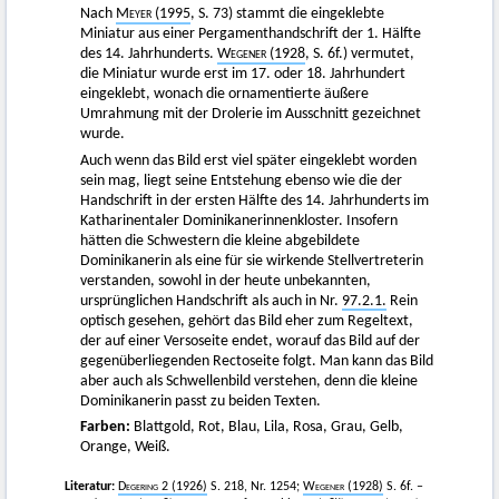
Nach
Meyer
(1995
, S. 73) stammt die eingeklebte
Miniatur aus einer Pergamenthandschrift der 1. Hälfte
des 14. Jahrhunderts.
Wegener
(1928
, S. 6f.) vermutet,
die Miniatur wurde erst im 17. oder 18. Jahrhundert
eingeklebt, wonach die ornamentierte äußere
Umrahmung mit der Drolerie im Ausschnitt gezeichnet
wurde.
Auch wenn das Bild erst viel später eingeklebt worden
sein mag, liegt seine Entstehung ebenso wie die der
Handschrift in der ersten Hälfte des 14. Jahrhunderts im
Katharinentaler Dominikanerinnenkloster. Insofern
hätten die Schwestern die kleine abgebildete
Dominikanerin als eine für sie wirkende Stellvertreterin
verstanden, sowohl in der heute unbekannten,
ursprünglichen Handschrift als auch in Nr.
97.2.1.
Rein
optisch gesehen, gehört das Bild eher zum Regeltext,
der auf einer Versoseite endet, worauf das Bild auf der
gegenüberliegenden Rectoseite folgt. Man kann das Bild
aber auch als Schwellenbild verstehen, denn die kleine
Dominikanerin passt zu beiden Texten.
Farben:
Blattgold, Rot, Blau, Lila, Rosa, Grau, Gelb,
Orange, Weiß.
Literatur:
Degering
2 (1926)
S. 218, Nr. 1254;
Wegener
(1928)
S. 6f. –