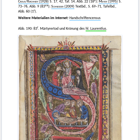
v
Crous
/
Kirchner
(1928)
S. 17, 42, Taf. 14, Abb. 22 (18
);
Meyer
(1995)
S.
va
73–76, Abb. 9 (83
);
Schneider
(2009)
Textbd., S. 69–71, Tafelbd.,
r
Abb. 60 (1
).
Weitere Materialien im Internet:
Handschriftencensus
r
Abb. 190: 83
. Märtyrertod und Krönung des
hl. Laurentius
.