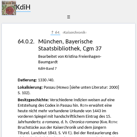
KdiH
☰
↑ 64.
›Kaiserchronik‹
64.0.2.
München, Bayerische
Staatsbibliothek, Cgm 37
Bearbeitet von Kristina Freienhagen-
Baumgardt
KdiH-Band 7
Datierung:
1330 /40.
Lokalisierung:
Passau (
Hernad
[siehe unten Literatur: 2000]
S. 102).
Besitzgeschichte:
Verschiedene Indizien weisen auf eine
Entstehung des Codex in Passau hin.
Roth
erwähnt eine
heute nicht mehr vorhandene Urkunde von 1443 im
vorderen Spiegel mit handschriftlichem Eintrag des 15.
Jahrhunderts:
a romana,
d. h.
Chronica romana
(
Karl Roth
:
Bruchstücke aus der Kaiserchronik und dem jüngern
Titurel. Landshut 1843, S. VII f.). Bei der Restaurierung des