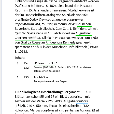
Einbands sind einige deutsche Fragmente entdeckt worden
(Auflistung bei
Hernad
S. 102), die alle auf den Passauer
Raum im 15. Jahrhundert hinweisen. Möglicherweise ist
der im Handschriftenkatalog von St. Nikola von 1610
erwähnte Codex
Cronica romana de paparum et
imperatorum vita, fol.
129
, in memb. et
4
º
(
München,
r
Bayerische Staatsbibliothek, Cbm Cat. 1
, 86
) identisch mit
Cgm 37. Spätestens im 15. Jahrhundert im
Augustiner-
Chorherrenstift St. Nikola
in Passau nachweisbar; um 1760
von
Graf La Rosée
an
P. Ildephons Kennedy
geschenkt;
spätestens ab 1807 in der Münchner Hofbibliothek (
Hernad
S. 101 f.).
Inhalt:
r
1.
1
–
›Kaiserchronik‹
A
r
Schröder
(1892)
Nr. 2. Endet mit V. 17181 und einem
132
lateinischen Kolophon
r
2.
133
Nachträge
Federproben und zwei Segen
I. Kodikologische Beschreibung:
Pergament, I + 133
Blätter (zwischen 58 und 59 ein Blatt ausgerissen mit
Textverlust der Verse 7725–7830, Ausgabe
Schröder
rb
[1892]
), 240 × 180 mm, Textualis, ein Schreiber (132
Kolophon:
Merces scriptoris sit vita perhennis honoris. Et sit
r