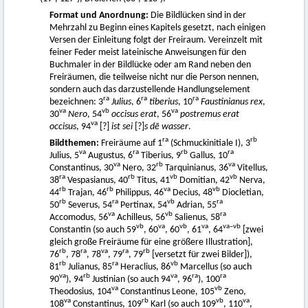
Format und Anordnung:
Die Bildlücken sind in der
Mehrzahl zu Beginn eines Kapitels gesetzt, nach einigen
Versen der Einleitung folgt der Freiraum. Vereinzelt mit
feiner Feder meist lateinische Anweisungen für den
Buchmaler in der Bildlücke oder am Rand neben den
Freiräumen, die teilweise nicht nur die Person nennen,
sondern auch das darzustellende Handlungselement
ra
ra
ra
bezeichnen: 3
Julius
, 6
tiberius
, 10
Faustinianus rex
,
va
vb
va
30
Nero
, 54
occisus erat
, 56
postremus erat
va
occisus
, 94
[?]
ist
sei
[?]
s d
e
w
asser
.
ra
rb
Bildthemen:
Freiräume auf 1
(Schmuckinitiale I), 3
va
ra
rb
ra
Julius, 5
Augustus, 6
Tiberius, 9
Gallus, 10
va
rb
va
Constantinus, 30
Nero, 32
Tarquinianus, 36
Vitellus,
ra
rb
vb
vb
38
Vespasianus, 40
Titus, 41
Domitian, 42
Nerva,
rb
rb
va
vb
44
Trajan, 46
Philippus, 46
Decius, 48
Diocletian,
rb
ra
vb
ra
50
Severus, 54
Pertinax, 54
Adrian, 55
va
vb
ra
Accomodus, 56
Achilleus, 56
Salienus, 58
vb
va
vb
va
va–vb
Constantin (so auch 59
, 60
, 60
, 61
, 64
[zwei
gleich große Freiräume für eine größere Illustration],
rb
ra
va
ra
rb
76
, 78
, 78
, 79
, 79
[versetzt für zwei Bilder]),
rb
ra
vb
81
Julianus, 85
Heraclius, 86
Marcellus (so auch
va
rb
va
ra
ra
90
), 94
Justinian (so auch 94
, 96
), 100
va
vb
Theodosius, 104
Constantinus Leone, 105
Zeno,
va
rb
vb
va
108
Constantinus, 109
Karl (so auch 109
, 110
,