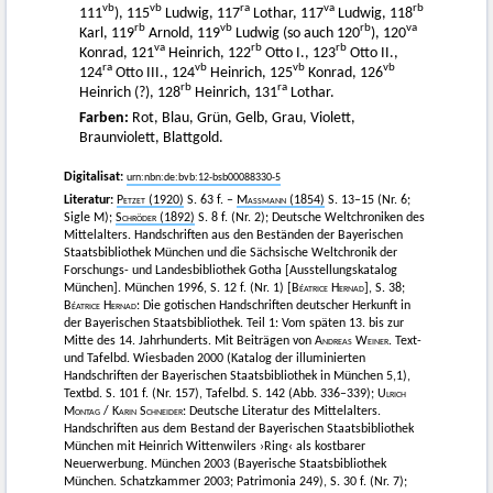
vb
vb
ra
va
rb
111
), 115
Ludwig, 117
Lothar, 117
Ludwig, 118
rb
vb
rb
va
Karl, 119
Arnold, 119
Ludwig (so auch 120
), 120
va
rb
rb
Konrad, 121
Heinrich, 122
Otto I., 123
Otto II.,
ra
vb
vb
vb
124
Otto III., 124
Heinrich, 125
Konrad, 126
rb
ra
Heinrich (?), 128
Heinrich, 131
Lothar.
Farben:
Rot, Blau, Grün, Gelb, Grau, Violett,
Braunviolett, Blattgold.
Digitalisat:
urn:nbn:de:bvb:12-bsb00088330-5
Literatur:
Petzet
(1920)
S. 63 f. –
Massmann
(1854)
S. 13–15 (Nr. 6;
Sigle M);
Schröder
(1892)
S. 8 f. (Nr. 2); Deutsche Weltchroniken des
Mittelalters. Handschriften aus den Beständen der Bayerischen
Staatsbibliothek München und die Sächsische Weltchronik der
Forschungs- und Landesbibliothek Gotha [Ausstellungskatalog
München]. München 1996, S. 12 f. (Nr. 1) [
Béatrice Hernad
], S. 38;
Béatrice Hernad
: Die gotischen Handschriften deutscher Herkunft in
der Bayerischen Staatsbibliothek. Teil 1: Vom späten 13. bis zur
Mitte des 14. Jahrhunderts. Mit Beiträgen von
Andreas Weiner
. Text-
und Tafelbd. Wiesbaden 2000 (Katalog der illuminierten
Handschriften der Bayerischen Staatsbibliothek in München 5,1),
Textbd. S. 101 f. (Nr. 157), Tafelbd. S. 142 (Abb. 336–339);
Ulrich
Montag
/
Karin Schneider
: Deutsche Literatur des Mittelalters.
Handschriften aus dem Bestand der Bayerischen Staatsbibliothek
München mit Heinrich Wittenwilers ›Ring‹ als kostbarer
Neuerwerbung. München 2003 (Bayerische Staatsbibliothek
München. Schatzkammer 2003; Patrimonia 249), S. 30 f. (Nr. 7);