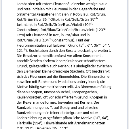
Lombarden mit rotem Fleuronné, einzelne wenige blaue
und rote Initialen mit Fleuronné in der Gegenfarbe und
ornamental gespaltene Initialen in Rot/Blau, Rot/Grün,
rb
vb
Rot/Grün/Blau (36
Otto), in Rot/Gelb/Grün (97
rb
Justinian), in Rot/Gelb/Grün/Blau/Violett (104
ra
Constantinus), Rot/Blau/Grün/Gelb/Braunviolett (123
Otto) mit Fleuronné in Rot, in Rot/Blau und in
rb
Rot/Grün/Blau (104
Constantinus). Fünf der
rb
ra
ra
ra
Fleuronnéinitialen auf farbigem Grund (5
, 6
, 36
, 54
,
rb
121
). Buchstaben durch den Besatz blockartig erweitert.
Die Besatzornamentik umfasst vor allem Knospen mit
anschließenden Korkenzieherspiralen vor schraffiertem
Grund, gelegentlich auch Perlen; als Bindeglieder zwischen
den Elementen kleine dreieckige Stacheln. Oft beschränkt
sich das Fleuronné auf die Binnenfelder. Die Binnenräume
zuweilen mit Ranken und Medaillons untergliedert; die
Motive häufig symmetrisch verteilt. Als Binnenraumfüllung
dienen Knospen, Knospenbüschel, Knospengarben,
Keulenrosetten, oft vor schraffiertem Grund. Knospen in
der Regel mandelförmig, bisweilen mit Kernen. Die
Randzeichnungen z. T. auf Goldgrund und einzelne
Randzeichnungen in feiner dunkelgrauer und roter
v
r
Federzeichnung ausgeführt: pflanzliche Motive (31
, 64
),
r
Tierkralle (114
), Hinweishände mit Ärmelmanschetten
r
r
r
r
(19
, 127
), Drolerien (36
, 113
).