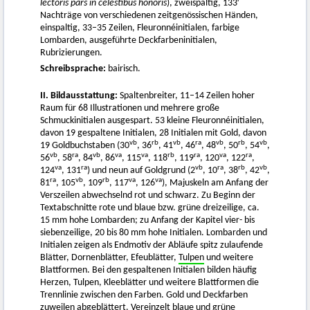
lectoris pars in celestibus honoris
), zweispaltig, 133
Nachträge von verschiedenen zeitgenössischen Händen,
einspaltig, 33–35 Zeilen, Fleuronnéinitialen, farbige
Lombarden, ausgeführte Deckfarbeninitialen,
Rubrizierungen.
Schreibsprache:
bairisch.
II. Bildausstattung:
Spaltenbreiter, 11–14 Zeilen hoher
Raum für 68 Illustrationen und mehrere große
Schmuckinitialen ausgespart. 53 kleine Fleuronnéinitialen,
davon 19 gespaltene Initialen, 28 Initialen mit Gold, davon
vb
rb
vb
ra
vb
rb
vb
19 Goldbuchstaben (30
, 36
, 41
, 46
, 48
, 50
, 54
,
vb
ra
vb
va
va
rb
ra
va
ra
56
, 58
, 84
, 86
, 115
, 118
, 119
, 120
, 122
,
va
ra
vb
ra
rb
vb
124
, 131
) und neun auf Goldgrund (2
, 10
, 38
, 42
,
ra
vb
rb
va
va
81
, 105
, 109
, 117
, 126
), Majuskeln am Anfang der
Verszeilen abwechselnd rot und schwarz. Zu Beginn der
Textabschnitte rote und blaue bzw. grüne dreizeilige, ca.
15 mm hohe Lombarden; zu Anfang der Kapitel vier- bis
siebenzeilige, 20 bis 80 mm hohe Initialen. Lombarden und
Initialen zeigen als Endmotiv der Abläufe spitz zulaufende
Blätter, Dornenblätter, Efeublätter,
Tulpen
und weitere
Blattformen. Bei den gespaltenen Initialen bilden häufig
Herzen, Tulpen, Kleeblätter und weitere Blattformen die
Trennlinie zwischen den Farben. Gold und Deckfarben
zuweilen abgeblättert. Vereinzelt blaue und grüne