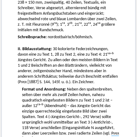
238 × 150 mm, zweispaltig, 40 Zeilen, Textualis, ein
Schreiber, Verse abgesetzt, alternierend bündig mit
freigestelltem Anfangsbuchstaben und eingerückt;
abwechselnd rote und blaue Lombarden über zwei Zeilen,
ra
ra
vb
ra
ra
va
z. T. mit Fleuronné (9
); 1
, 3
, 21
, 22
, 24
größere
Initialen mit Randschmuck.
Schreibsprache:
nordostbairisch/böhmisch.
II. Bildausstattung:
30 kolorierte Federzeichnungen,
va
–b
davon eine zu Text 1, 28 zu Text 2, eine zu Text 4: 21
Jüngstes Gericht. Zu allen oder den meisten Bildern in Text
1 und 2 Beischriften an den Blatträndern, vielleicht von
anderer, zeitgenössischer Hand, mindestens aber in
anderem Schriftduktus; teilweise durch Beschnitt entfallen
(
Piper [1887]
S. 144, 145f. u. ö.). Ein Zeichner.
Format und Anordnung:
Neben den spaltenbreiten,
selten über mehr als zwölf Zeilen hohen, nahezu
quadratisch eingefassten Bildern zu Text 1 und 2 ist –
ra
–b
außer 12
(Abendmahl) – das Jüngste Gericht das
einzige querrechteckig eingefasste Bild über zwei
Spalten. Text 4 (›Jüngstes Gericht‹, 292 Verse) sollte
ursprünglich wohl unmittelbar an Text 3 (›Antichrist‹,
118 Verse) anschließen (Eingangsinitiale N ausgeführt,
dann aber Leerzeilen bzw. zwei radierte Zeilen (vgl.
Piper