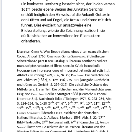
Ein konkreter Textbezug besteht nicht, der in den Versen
161ff. beschriebene Beginn des Jüngsten Gerichts
enthält lediglich den Hinweis auf die Ankunft Gottes in
den Lüften und auf Engel, die Kreuz und Krone mit sich
führen. Dies evoziert nur ansatzweise eine
Bildvorstellung, wie sie die Zeichnung realisiert; sie
dürfte sich eher an konventionellen Bildmustern
orientieren.
Literatur:
Georg A. Will
: Beschreibung eines alten evangelischen
Codex. Altdorf 1763;
Christianus Gottlib Schwarzius
: Bibliothecae
Schwarzianae pars II seu Catalogus librorum continens codices
manuscriptos vetustos et libros saeculo XV ab incunabulis
typographiae impressos quos olim possedit et notis adiectis [...].
Altdorf / Nürnberg 1769, S. 6, Nr. XV;
Paul Piper:
Die Gedichte der
Ava. ZfdPh 19 (1887), S. 129–196, 275–321 (Ausgabe ›Antichrist‹
und ›Jüngstes Gericht‹ S. 299–319); Die geistliche Dichtung des
Mittelalters. Erster Teil: Die biblischen und die Mariendichtungen.
Hrsg. von
Paul Piper
. Berlin / Stuttgart 1888 (Deutsche National-
Litteratur 3,1). Nachdruck Tokio / Tübingen 1974, S. 223–234, Abb.
vb
ra
va
vb
ra
rb
ra
ra
ra-b
S. 224–234, Nr. 1–20 (5
, 6
, 6
, 6
, 7
, 9
, 10
, 11
, 12
,
va
rb
rb
ra
va
vb
va
vb
rb
rb
va–b
13
, 15
, 15
[?], 16
, 16
, 16
, 17
, 17
, 18
, 19
, 21
);
Gustav Könnecke
: Bilderatlas zur Geschichte der deutschen
va
Nationallitteratur. 2. Auflage. Marburg 1895, Abb. S. 22 (17
ra
va
Bild-/Textspalte, 24
Textausschnitt, 6
Bildausschnitt);
Anselm
Salzer
: Illustrierte Geschichte der Deutschen Literatur von den
ältesten Zeiten bis zur Gegenwart. Bd. I. München 1912, Abb. S.