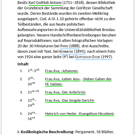
Besitz
Karl Gottlob Antons
(1751–1818), dessen Bibliothek
der Grundstock der Sammlung der Görlitzer Gesellschaft
wurde. Deren Bestände wurden im zweiten Weltkrieg
ausgelagert, Cod. A III.1.10 gehörte offenbar nicht zu den
Teilbeständen, die aus heute polnischen
Aufbewahrungsorten in die Universitätsbibliothek Breslau
gelangten. Neuere Handschriftenbeschreibungen beruhen
auf Reproduktionen; nach alten fotografischen Vorlagen:
20 der 30 Miniaturen bei
Piper
(1888)
, drei Ausschnitte,
davon zwei mit Text, bei
Könnecke
(1895)
; nach einem Foto
r
von 1924 eine ganze Seite (9
) bei
Gutfleisch-Ziche
(1997)
.
Inhalt:
ra
vb
1.
1
–3
Frau Ava, ›Johannes‹
vb
2.
3
–
Frau Ava, ›Leben Jesu‹
,
›Sieben Gaben des
vb
20
Hl. Geistes‹
ra
–vb
3.
21
Frau Ava, ›Der Antichrist‹
ra
4.
22
–
Frau Ava, ›Das Jüngste Gericht‹
rb
24
va
5.
24
–
Heinrich von Hesler, ›Evangelium Nicodemi‹
va
56
I. Kodikologische Beschreibung:
Pergament, 56 Blätter,