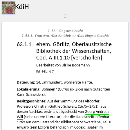
KdiH
☰
↑ 63.
Jüngstes Gericht
↑ 63.1.
Frau Ava, ›Der Antichrist‹ / ›Das Jüngste Gericht‹
63.1.1.
ehem. Görlitz, Oberlausitzische
Bibliothek der Wissenschaften,
Cod. A III.1.10 [verschollen]
Bearbeitet von Ulrike Bodemann
KdiH-Band 7
Datierung:
14. Jahrhundert, wohl erste Hälfte.
Lokalisierung:
Böhmen? (
Gutfleisch-Ziche
nach Gutachten
Karin Schneiders).
Besitzgeschichte:
Aus der Sammlung des Altdorfer
Professors
Christian Gottlieb Schwarz
(1675–1751), aus
dessen Nachlass erstmals abgedruckt von
Georg Andreas
Will
(siehe unten: Literatur), der die Handschrift offenbar
1769 aus dem Bestand der Bibliotheca Schwarziana, Teil II,
erwarb (sein Exlibris befand sich im Codex); später im