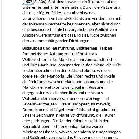
[1887]
S. 306). Stattdessen wurde ein Bildraum auf der
unteren Seitenhälfte freigehalten. Durch die Platzierung
des eingefügten Bildes nach Abschluss des
vorangehenden Anitchrist-Gedichts und vor dem nun auf
der folgenden Rectoseite beginnenden, aber nicht durch
eine besondere Initiale hervorgehobenen Gedicht vom
Jüngsten Gericht fungiert das Bild als Brücke zwischen
den zusammenhängenden Dichtungen.
Bildaufbau und -ausführung, Bildthemen, Farben:
Symmetrischer Aufbau; zentral Christus als
Weltenrichter in der Mandorla, ihm zugewandt rechts
und links Maria und Johannes der Täufer kniend, die Füße
beider überschneiden den Bildrand ebenso wie der
obere Teil der Mandorla. Die unten rechts und links in
die Freiräume zwischen Maria und Johannes und der
Mandorla eingefügten zwei
Engel
mit Posaunen
dagegen sind wie die oben links und rechts aus
Wolkenbändern hervorschauenden zwei Engel mit
Leidenswerkzeugen – Kreuz und Speer, Palmzweig,
Dornenkrone und Nägel – vom Bildrand abgeschnitten.
Lineare Zeichnung in klarer Strichführung, die Figuren
eher gedrungen. Die Art der Kolorierung ist in den
Reproduktionen nicht erkennbar, farbig waren
mindestens Nimben, Wolken, Mandorla mit Regenbogen
und Sphärenbogen sowie das Fellgewand des Johannes.