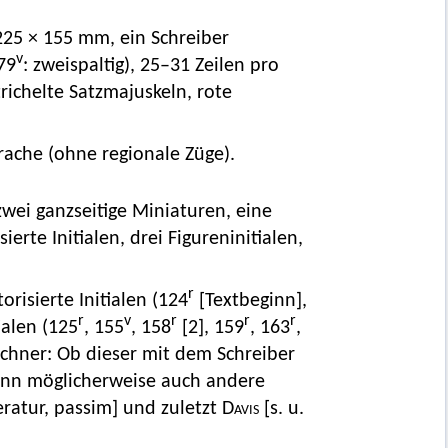
225 × 155 mm, ein Schreiber
v
79
: zweispaltig), 25–31 Zeilen pro
trichelte Satzmajuskeln, rote
rache (ohne regionale Züge).
zwei ganzseitige Miniaturen, eine
ierte Initialen, drei Figureninitialen,
r
storisierte Initialen (124
[Textbeginn],
r
v
r
r
r
ialen (125
, 155
, 158
[2], 159
, 163
,
eichner: Ob dieser mit dem Schreiber
ann möglicherweise auch andere
teratur, passim] und zuletzt
Davis
[s. u.