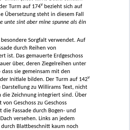
v
, der Turm auf 174
bezieht sich auf
he Übersetzung steht in diesem Fall
re unte sint aber mîne spunne als êin
 besondere Sorgfalt verwendet. Auf
assade durch Reihen von
rt ist. Das gemauerte Erdgeschoss
auer über, deren Ziegelreihen unter
o dass sie gemeinsam mit den
v
r Initiale bilden. Der Turm auf 142
 Darstellung zu Willirams Text, nicht
n die Zeichnung integriert sind. Über
cht von Geschoss zu Geschoss
ist die Fassade durch Bogen- und
 Dach versehen. Links an jedem
), durch Blattbeschnitt kaum noch