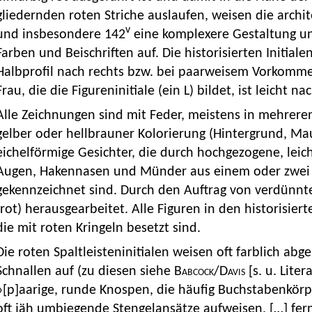
gliedernden roten Striche auslaufen, weisen die archi
v
und insbesondere 142
eine komplexere Gestaltung u
Farben und Beischriften auf. Die historisierten Initial
Halbprofil nach rechts bzw. bei paarweisem Vorkomm
Frau, die die Figureninitiale (ein L) bildet, ist leicht n
Alle Zeichnungen sind mit Feder, meistens in mehreren 
gelber oder hellbrauner Kolorierung (Hintergrund, Ma
eichelförmige Gesichter, die durch hochgezogene, lei
Augen, Hakennasen und Münder aus einem oder zwei 
gekennzeichnet sind. Durch den Auftrag von verdünnt
(rot) herausgearbeitet. Alle Figuren in den historisier
die mit roten Kringeln besetzt sind.
Die roten Spaltleisteninitialen weisen oft farblich abg
Schnallen auf (zu diesen siehe
Babcock
/
Davis
[s. u. Liter
»[p]aarige, runde Knospen, die häufig Buchstabenkö
oft jäh umbiegende Stengelansätze aufweisen, […] fe