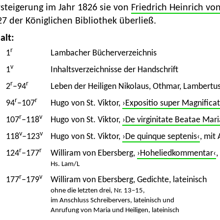
steigerung im Jahr 1826 sie von
Friedrich Heinrich vo
7 der Königlichen Bibliothek überließ.
alt:
r
1
Lambacher Bücherverzeichnis
v
1
Inhaltsverzeichnisse der Handschrift
r
r
2
–94
Leben der Heiligen Nikolaus, Othmar, Lambertus u
r
r
94
–107
Hugo von St. Viktor,
›Expositio super Magnificat
r
v
107
–118
Hugo von St. Viktor,
›De virginitate Beatae Mari
v
v
118
–123
Hugo von St. Viktor,
›De quinque septenis‹
, mit
r
r
124
–177
Williram von Ebersberg,
›Hoheliedkommentar‹
,
Hs. Lam/L
r
v
177
–179
Williram von Ebersberg, Gedichte, lateinisch
ohne die letzten drei, Nr. 13–15,
im Anschluss Schreibervers, lateinisch und
Anrufung von Maria und Heiligen, lateinisch