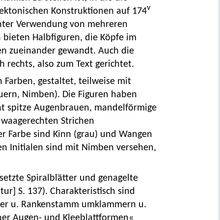
v
tektonischen Konstruktionen auf 174
nter Verwendung von mehreren
en bieten Halbfiguren, die Köpfe im
en zueinander gewandt. Auch die
ach rechts, also zum Text gerichtet.
Farben, gestaltet, teilweise mit
uern, Nimben). Die Figuren haben
cht spitze Augenbrauen, mandelförmige
waagerechten Strichen
er Farbe sind Kinn (grau) und Wangen
ten Initialen sind mit Nimben versehen,
esetzte Spiralblätter und genagelte
atur] S. 137). Charakteristisch sind
rper u. Rankenstamm umklammern u.
rner Augen- und Kleeblattformen«