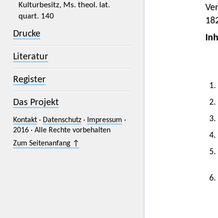
Kulturbesitz, Ms. theol. lat.
Ver
quart. 140
182
Drucke
Inh
Literatur
Register
1.
Das Projekt
2.
3.
Kontakt
·
Datenschutz
·
Impressum
·
2016 · Alle Rechte vorbehalten
4.
Zum Seitenanfang ↑
5.
6.