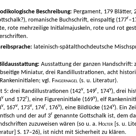
Kodikologische Beschreibung:
Pergament, 179 Blätter, 
r
ttschalk?), romanische Buchschrift, einspaltig (177
–1
te, rote mehrzeilige Initialmajuskeln, rote und rot ges
rschriften.
hreibsprache:
lateinisch-spätalthochdeutsche Mischsp
 Bildausstattung:
Ausstattung der ganzen Handschrift: 
bseitige Miniatur, drei Randillustrationen, acht historis
Rankeninitialen; vgl.
Fingernagel
(s. u. Literatur).
v
r
v
t 5: drei Randillustrationen (142
, 149
, 174
), drei hi
v
r
v
3
und 172
), eine Figureninitiale (169
), elf Rankeninit
v
v
v
r
v
v
3
, 167
, 173
, 174
, 176
), eine Bildlücke (124
). Ein Z
r
ntisch und der auf 3
genannte Gottschalk ist, dem d
ndschriften zuzuweisen wären (so u. a.
Holter
[s. u. Li
eratur] S. 17–26), ist nicht mit Sicherheit zu klären.