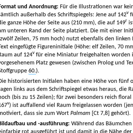
Format und Anordnung:
Für die Illustrationen war ke
v
sämtlich außerhalb des Schriftspiegels: Jene auf 142
f
r
die ganze Höhe der Seite aus (210 mm), die auf 149
is
am unteren Rand der Seite platziert. Die mit einer Init
(zwölf Zeilen, 75 mm hoch) nutzt ebenfalls den linken R
Text eingefügte Figureninitiale (Höhe: elf Zeilen, 70 
v
Raum auf 124
für eine Miniatur freigehalten worden is
vorgesehenem Platz gewesen (zwischen Prolog und Text
Stoffgruppe
60.
).
Die historisierten Initialen haben eine Höhe von fünf
ragen links aus dem Schriftspiegel etwas heraus, die R
hoch (bis zu 15 Zeilen); für zwei besonders reich flora
v
167
) ist auffallend viel Raum freigelassen worden (je
motiviert, dass sie zum Wort
Palmam
[Ct 7,8] gehört).
Bildaufbau und -ausführung:
Während das Bäumchen 
einfarbig rot ausgeführt ist und damit in die Nähe der 