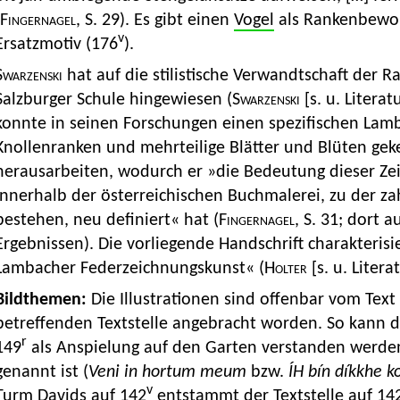
Fingernagel,
S. 29). Es gibt einen
Vogel
als Rankenbewo
v
Ersatzmotiv (176
).
Swarzenski
hat auf die stilistische Verwandtschaft der 
Salzburger Schule hingewiesen (
Swarzenski
[s. u. Literat
konnte in seinen Forschungen einen spezifischen Lamba
Knollenranken und mehrteilige Blätter und Blüten geke
herausarbeiten, wodurch er »die Bedeutung dieser Zei
innerhalb der österreichischen Buchmalerei, zu der z
bestehen, neu definiert« hat (
Fingernagel,
S. 31; dort 
Ergebnissen). Die vorliegende Handschrift charakterisi
Lambacher Federzeichnungskunst« (
Holter
[s. u. Litera
Bildthemen:
Die Illustrationen sind offenbar vom Text
betreffenden Textstelle angebracht worden. So kann
r
149
als Anspielung auf den Garten verstanden werden
genannt ist (
Veni in hortum meum
bzw.
ÍH bín díkkhe 
v
Turm
Davids auf 142
entstammt der Textstelle auf 14