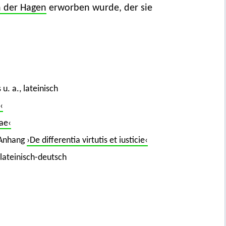
n der Hagen
erworben wurde, der sie
. a., lateinisch
‹
ae‹
 Anhang
›De differentia virtutis et iusticie‹
 lateinisch-deutsch