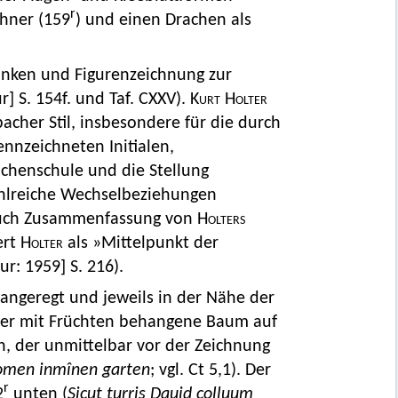
r
hner (159
) und einen Drachen als
Ranken und Figurenzeichnung zur
ur] S. 154f. und Taf. CXXV).
Kurt Holter
cher Stil, insbesondere für die durch
nnzeichneten Initialen,
chenschule und die Stellung
ahlreiche Wechselbeziehungen
auch Zusammenfassung von
Holters
ert
Holter
als »Mittelpunkt der
tur: 1959] S. 216).
 angeregt und jeweils in der Nähe der
 der mit Früchten behangene Baum auf
, der unmittelbar vor der Zeichnung
komen inmînen garten
; vgl. Ct 5,1). Der
r
2
unten (
Sicut turris Dauid colluum