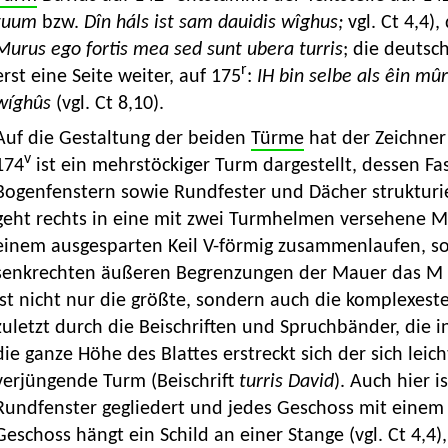
tuum
bzw.
Dîn háls ist sam dauidis wîghus;
vgl. Ct 4,4)
Murus ego fortis mea sed s
unt
ubera turris
; die deutsc
r
erst eine Seite weiter, auf 175
:
IH bin selbe als êin mû
wíghûs
(vgl. Ct 8,10).
Auf die Gestaltung der beiden
Türme
hat der Zeichner
v
174
ist ein mehrstöckiger Turm dargestellt, dessen F
Bogenfenstern sowie Rundfester und Dächer strukturie
geht rechts in eine mit zwei Turmhelmen versehene M
einem ausgesparten Keil V-förmig zusammenlaufen, s
senkrechten äußeren Begrenzungen der Mauer das M de
ist nicht nur die größte, sondern auch die komplexeste
zuletzt durch die Beischriften und Spruchbänder, die i
die ganze Höhe des Blattes erstreckt sich der sich lei
verjüngende Turm (Beischrift
turris David
). Auch hier 
Rundfenster gegliedert und jedes Geschoss mit einem
Geschoss hängt ein Schild an einer Stange (vgl. Ct 4,4