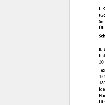
I. 
(Go
Sei
Übe
Sc
II.
hal
20 
Tex
15
16
ide
Ha
Lit