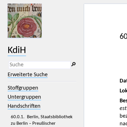
60
KdiH
🔎︎
_
(der Unterstrich) ist Platzhalter für
Erweiterte Suche
genau ein Zeichen.
Da
%
(das Prozentzeichen) ist Platzhalter
Stoffgruppen
für kein, ein oder mehr als ein
Lok
Zeichen.
Untergruppen
Bes
Handschriften
est
bez
60.0.1. Berlin, Staatsbibliothek
zu Berlin – Preußischer
na