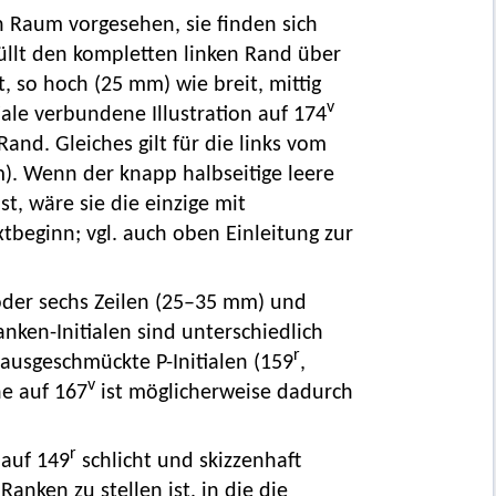
in Raum vorgesehen, sie finden sich
üllt den kompletten linken Rand über
t, so hoch (25 mm) wie breit, mittig
v
iale verbundene Illustration auf 174
and. Gleiches gilt für die links vom
mm). Wenn der knapp halbseitige leere
t, wäre sie die einzige mit
beginn; vgl. auch oben Einleitung zur
 oder sechs Zeilen (25–35 mm) und
anken-Initialen sind unterschiedlich
r
l ausgeschmückte P-Initialen (159
,
v
ne auf 167
ist möglicherweise dadurch
r
auf 149
schlicht und skizzenhaft
Ranken zu stellen ist, in die die