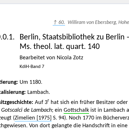
↑ 60.
Williram von Ebersberg, Hoh
.0.1.
Berlin, Staatsbibliothek zu Berlin
Ms. theol. lat. quart. 140
Bearbeitet von Nicola Zotz
KdiH-Band 7
tierung:
Um 1180.
alisierung:
Lambach.
r
itzgeschichte:
Auf 3
hat sich ein früher Besitzer oder
 Gotscalci de Lambach
; ein
Gottschalk
ist in Lambach a
eugt (
Zimelien [1975]
S. 94). Noch 1770 im Bücherverz
chgewiesen. Von dort gelangte die Handschrift in ein