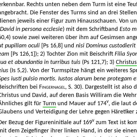
erkennbar. Rechts unten neben dem Turm ist eine Teufe
angebracht. Die Fenster des Turms sind an drei Stell
dienen jeweils einer Figur zum Hinausschauen. Von un
David in persona ecclesie
) mit dem Schriftband
Esto mi
60,4) sowie zwei weiteren über ihm auf Gesimsen ang
ut pupillam oculi
[Ps 16,8] und
nisi Dominus custodierit 
eam
[Ps 126,1]); 2) Tochter Zion mit Beischrift
Filia Syo
tua et abundantia in turribus tuis
(Ps 121,7); 3)
Christus
eius
(Is 5,2). Von der Turmspitze hängt ein weiteres 
Spes iusti pulsio mortis. Iustos alarum bene protega
Beischriften bei
Fingernagel,
S. 30). Dargestellt ist als
Christus und David, auf deren Basis Williram die Wehrh
v
Ähnliches gilt für
Turm
und Mauer auf 174
, die laut 
Glaubens und Verteidigung der Lehre gegen Häretiker 
v
Der Bezug der Figureninitiale auf 169
zum Text ist komp
mit dem Zeigefinger ihrer linken Hand, in der sie einen