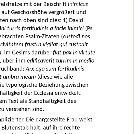
lsfratze mit der Beischrift
inimicus
en auf Geschosshöhe vergrößert und
ten nach oben sind dies: 1) David
hi turris fortitudinis a facie inimici
(Ps
ebrachten Psalm-Zitaten (
custodi nos
civitatem frustra vigilat qui custodit
n
, im Gesims darüber
fiat pax in virtute
, über ihm
edificaverit turrim in medio
Spruchband:
Arx ego sum fortitudinis.
m et umbra meam
(diese wie alle
o die typologische Beziehung zwischen
aftigkeit der Ecclesia entwickelt.
dem Text als Standhaftigkeit des
zu verstehen sind.
lizierter. Die dargestellte Frau weist
 Blütenstab hält, auf ihre rechte