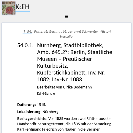
KdiH
☰
↑ 54.
Pangratz Bernhaubt, genannt Schwenter, ›Histori
Herculis‹
54.0.1.
Nürnberg, Stadtbibliothek,
Amb. 645.2º; Berlin, Staatliche
Museen – Preußischer
Kulturbesitz,
Kupferstichkabinett, Inv.-Nr.
1082; Inv.-Nr. 1083
Bearbeitet von Ulrike Bodemann
KdiH-Band 6
Datierung:
1515.
Lokalisierung:
Nürnberg.
Besitzgeschichte:
Vor 1835 wurden zwei Blätter aus der
Handschrift herausgetrennt, die 1835 mit der Sammlung
Karl Ferdinand Friedrich von Nagler in die Berliner