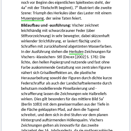
noch vor Beginn des eigentlichen Spieltextes steht, der
v
v
4a
mit der Titelschrift beginnt), 7
illustriert die zweite
Szene: Triumph des Herkules über das Laster mit einem
Musengesang
, der seine Taten feiert.
Bildaufbau und -ausführung:
Vischer zeichnet
leichthändig mit schwarzbrauner Feder (über
Stiftvorzeichnung) in sehr bewegter, dabei skizzenhaft
wirkender Strichführung, er laviert flächig und in
Schraffen mit zurückhaltend abgetönten Wasserfarben.
In der Ausführung stehen die
Herkules
-Zeichnungen für
Vischers ›klassischen‹ Stil (
Dreher
[2002] S. 176): Die
lichte, den hellen Papiergrund nutzende und fast ohne
Farbe auskommende Gestaltung von zentralen Figuren
nähert sich Grisailleeffekten an, die plastische
Herausarbeitung sowohl der Figuren durch dichte kurze
Federschraffur als auch der Landschaftselemente durch
behutsam modellierende Pinsellavierung und -
schraffierung lassen die Zeichnungen wie Halbreliefs
r
wirken. Dies gilt besonders für das mittlere Bild 5a
(Berlin 1083) mit dem gewissermaßen aus der Tiefe in
die Fläche geklappten Pfad, auf dem die Tugend
schreitet, und dem sich in drei Stufen vor dem planen
Hintergrund auftürmenden Höllenqualm. Vischers
Zeichnungen gelten als innovativ für das zweite
Jahrzehnt des 16. Jahrhunderts, da sie mythographische