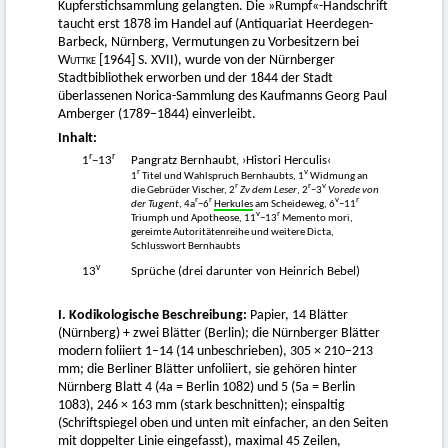
Kupferstichsammlung gelangten. Die »Rumpf«-Handschrift
taucht erst 1878 im Handel auf (Antiquariat Heerdegen-
Barbeck, Nürnberg, Vermutungen zu Vorbesitzern bei
Wuttke
[1964] S. XVII), wurde von der Nürnberger
Stadtbibliothek erworben und der 1844 der Stadt
überlassenen Norica-Sammlung des Kaufmanns Georg Paul
Amberger (1789−1844) einverleibt.
Inhalt:
r
r
1
−13
Pangratz Bernhaubt, ›Histori Herculis‹
r
v
1
Titel und Wahlspruch Bernhaubts, 1
Widmung an
r
r
v
die Gebrüder Vischer, 2
Zv dem Leser
, 2
−3
Vorede von
r
r
v
r
der Tugent
, 4a
−6
Herkules
am Scheideweg, 6
−11
v
r
Triumph und Apotheose, 11
−13
Memento mori,
gereimte Autoritätenreihe und weitere Dicta,
Schlusswort Bernhaubts
v
13
Sprüche (drei darunter von Heinrich Bebel)
I. Kodikologische Beschreibung:
Papier, 14 Blätter
(Nürnberg) + zwei Blätter (Berlin); die Nürnberger Blätter
modern foliiert 1–14 (14 unbeschrieben), 305 × 210−213
mm; die Berliner Blätter unfoliiert, sie gehören hinter
Nürnberg Blatt 4 (4a = Berlin 1082) und 5 (5a = Berlin
1083), 246 × 163 mm (stark beschnitten); einspaltig
(Schriftspiegel oben und unten mit einfacher, an den Seiten
mit doppelter Linie eingefasst), maximal 45 Zeilen,