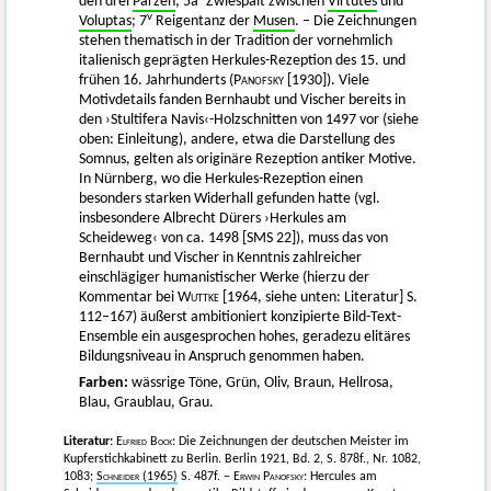
den drei
Parzen
; 5a
Zwiespalt zwischen
Virtutes
und
v
Voluptas
; 7
Reigentanz der
Musen
. – Die Zeichnungen
stehen thematisch in der Tradition der vornehmlich
italienisch geprägten Herkules-Rezeption des 15. und
frühen 16. Jahrhunderts (
Panofsky [1930])
. Viele
Motivdetails fanden Bernhaubt und Vischer bereits in
den ›Stultifera Navis‹-Holzschnitten von 1497 vor (siehe
oben: Einleitung), andere, etwa die Darstellung des
Somnus, gelten als originäre Rezeption antiker Motive.
In Nürnberg, wo die Herkules-Rezeption einen
besonders starken Widerhall gefunden hatte (vgl.
insbesondere Albrecht Dürers ›Herkules am
Scheideweg‹ von ca. 1498 [SMS 22]), muss das von
Bernhaubt und Vischer in Kenntnis zahlreicher
einschlägiger humanistischer Werke (hierzu der
Kommentar bei
Wuttke
[1964, siehe unten: Literatur] S.
112–167) äußerst ambitioniert konzipierte Bild-Text-
Ensemble ein ausgesprochen hohes, geradezu elitäres
Bildungsniveau in Anspruch genommen haben.
Farben:
wässrige Töne, Grün, Oliv, Braun, Hellrosa,
Blau, Graublau, Grau.
Literatur:
Elfried Bock
: Die Zeichnungen der deutschen Meister im
Kupferstichkabinett zu Berlin. Berlin 1921, Bd. 2, S. 878f., Nr. 1082,
1083;
Schneider
(1965)
S. 487f. −
Erwin Panofsky
: Hercules am