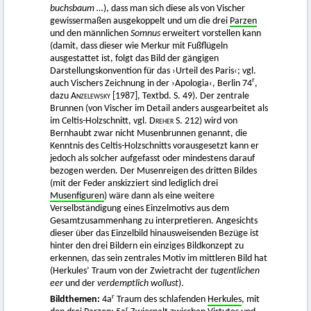
buchsbaum …
), dass man sich diese als von Vischer
gewissermaßen ausgekoppelt und um die drei
Parzen
und den männlichen
Somnus
erweitert vorstellen kann
(damit, dass dieser wie Merkur mit Fußflügeln
ausgestattet ist, folgt das Bild der gängigen
Darstellungskonvention für das ›Urteil des Paris‹; vgl.
r
auch Vischers Zeichnung in der ›Apologia‹, Berlin 74
,
dazu
Anzelewsky
[1987], Textbd. S. 49). Der zentrale
Brunnen (von Vischer im Detail anders ausgearbeitet als
im Celtis-Holzschnitt, vgl.
Dreher
S. 212) wird von
Bernhaubt zwar nicht Musenbrunnen genannt, die
Kenntnis des Celtis-Holzschnitts vorausgesetzt kann er
jedoch als solcher aufgefasst oder mindestens darauf
bezogen werden. Der Musenreigen des dritten Bildes
(mit der Feder anskizziert sind lediglich drei
Musenfiguren
) wäre dann als eine weitere
Verselbständigung eines Einzelmotivs aus dem
Gesamtzusammenhang zu interpretieren. Angesichts
dieser über das Einzelbild hinausweisenden Bezüge ist
hinter den drei Bildern ein einziges Bildkonzept zu
erkennen, das sein zentrales Motiv im mittleren Bild hat
(Herkules’ Traum von der Zwietracht der
tugentlichen
eer
und der
verdemptlich wollust
).
r
Bildthemen:
4a
Traum des schlafenden
Herkules
, mit
r