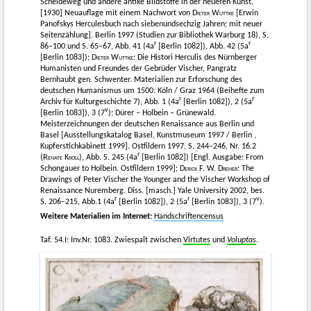
Scheideweg und andere antike Bildstoffe in der neueren Kunst.
[1930] Neuauflage mit einem Nachwort von
Dieter Wuttke
[Erwin
Panofskys Herculesbuch nach siebenundsechzig Jahren; mit neuer
Seitenzählung]. Berlin 1997 (Studien zur Bibliothek Warburg 18), S.
r
r
86−100 und S. 65−67, Abb. 41 (4a
[Berlin 1082]), Abb. 42 (5a
[Berlin 1083]);
Dieter Wuttke
: Die Histori Herculis des Nürnberger
Humanisten und Freundes der Gebrüder Vischer, Pangratz
Bernhaubt gen. Schwenter. Materialien zur Erforschung des
deutschen Humanismus um 1500. Köln / Graz 1964 (Beihefte zum
r
r
Archiv für Kulturgeschichte 7), Abb. 1 (4a
[Berlin 1082]), 2 (5a
v
[Berlin 1083]), 3 (7
); Dürer – Holbein – Grünewald.
Meisterzeichnungen der deutschen Renaissance aus Berlin und
Basel [Ausstellungskatalog Basel, Kunstmuseum 1997 / Berlin ,
Kupferstichkabinett 1999]. Ostfildern 1997, S. 244−246, Nr. 16.2
r
(
Renate Kroll
), Abb. S. 245 (4a
[Berlin 1082]) [Engl. Ausgabe: From
Schongauer to Holbein. Ostfildern 1999];
Derick F. W. Dreher
: The
Drawings of Peter Vischer the Younger and the Vischer Workshop of
Renaissance Nuremberg. Diss. [masch.] Yale University 2002, bes.
r
r
v
S. 206–215, Abb.1 (4a
[Berlin 1082]), 2 (5a
[Berlin 1083]), 3 (7
).
Weitere Materialien im Internet:
Handschriftencensus
Taf. 54.I: Inv.Nr. 1083. Zwiespalt zwischen
Virtutes
und
Voluptas
.