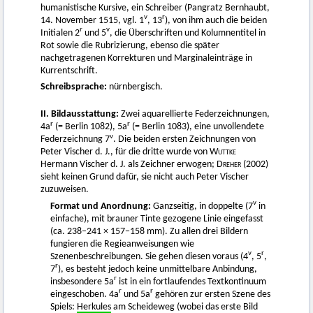
humanistische Kursive, ein Schreiber (Pangratz Bernhaubt,
v
r
14. November 1515, vgl. 1
, 13
), von ihm auch die beiden
r
v
Initialen 2
und 5
, die Überschriften und Kolumnentitel in
Rot sowie die Rubrizierung, ebenso die später
nachgetragenen Korrekturen und Marginaleinträge in
Kurrentschrift.
Schreibsprache:
nürnbergisch.
II. Bildausstattung:
Zwei aquarellierte Federzeichnungen,
r
r
4a
(= Berlin 1082), 5a
(= Berlin 1083), eine unvollendete
v
Federzeichnung 7
. Die beiden ersten Zeichnungen von
Peter Vischer d. J., für die dritte wurde von
Wuttke
Hermann Vischer d. J. als Zeichner erwogen;
Dreher
(2002)
sieht keinen Grund dafür, sie nicht auch Peter Vischer
zuzuweisen.
v
Format und Anordnung:
Ganzseitig, in doppelte (7
in
einfache), mit brauner Tinte gezogene Linie eingefasst
(ca. 238−241 × 157−158 mm). Zu allen drei Bildern
fungieren die Regieanweisungen wie
v
r
Szenenbeschreibungen. Sie gehen diesen voraus (4
, 5
,
r
7
), es besteht jedoch keine unmittelbare Anbindung,
r
insbesondere 5a
ist in ein fortlaufendes Textkontinuum
r
r
eingeschoben. 4a
und 5a
gehören zur ersten Szene des
Spiels:
Herkules
am Scheideweg (wobei das erste Bild