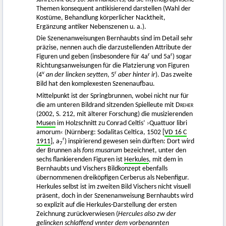
Themen konsequent antikisierend darstellen (Wahl der
Kostüme, Behandlung körperlicher Nacktheit,
Ergänzung antiker Nebenszenen u. a.).
Die Szenenanweisungen Bernhaubts sind im Detail sehr
präzise, nennen auch die darzustellenden Attribute der
r
r
Figuren und geben (insbesondere für 4a
und 5a
) sogar
Richtungsanweisungen für die Platzierung von Figuren
v
r
(4
an der lincken seytten
, 5
aber hinter ir
). Das zweite
Bild hat den komplexesten Szenenaufbau.
Mittelpunkt ist der Springbrunnen, wobei nicht nur für
die am unteren Bildrand sitzenden Spielleute mit
Dreher
(2002, S. 212, mit älterer Forschung) die musizierenden
Musen
im Holzschnitt zu Conrad Celtis’ ›Quattuor libri
amorum‹ (Nürnberg: Sodalitas Celtica, 1502 [
VD 16 C
r
1911
], a
) inspirierend gewesen sein dürften: Dort wird
7
der Brunnen als
fons musarum
bezeichnet, unter den
sechs flankierenden Figuren ist
Herkules
, mit dem in
Bernhaubts und Vischers Bildkonzept ebenfalls
übernommenen dreiköpfigen Cerberus als Nebenfigur.
Herkules selbst ist im zweiten Bild Vischers nicht visuell
präsent, doch in der Szenenanweisung Bernhaubts wird
so explizit auf die Herkules-Darstellung der ersten
Zeichnung zurückverwiesen (
Hercules also zw der
gelincken schlaffend vnnter dem vorbenannten