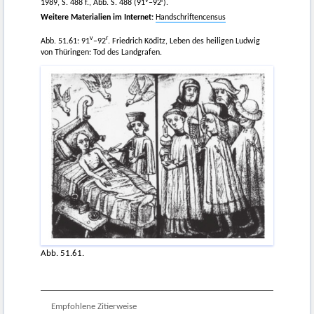
v
r
1989, S. 488 f., Abb. S. 488 (91
–92
).
Weitere Materialien im Internet:
Handschriftencensus
v
r
Abb. 51.61: 91
–92
. Friedrich Köditz, Leben des heiligen Ludwig
von Thüringen: Tod des Landgrafen.
Abb. 51.61.
Empfohlene Zitierweise