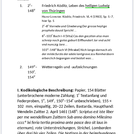
r
1.
2
–
Friedrich Köditz, Leben des
heiligen Ludwig
v
148
von Thüringen
Helmut Lomnitzer
: Köditz, Friedrich. VL 4 (1983), Sp. 5–7,
hier Sp. 5
r
r
2
–8
Vorrede und Gliederung
Der grosse heylige
p
ro
phete dauid Spricht …
v
r
8
–103
Buch I–V (Vita)
Czu den gecziten also man
schreip noch gotes geburt Eiffhund
er
t Jar vnd acht
vnd nu
n
czig Jare …
v
v
103
–148
Buch VI (Mirakel)
Nich lange darnach als
der milde furste der edele lantg
ra
ve zcu Reinhersborn
erberclich begangen vnd bestat was …
v
2.
149
–
Wetterregeln und -aufzeichnungen
r
150
,
v
154
I. Kodikologische Beschreibung:
Papier, 154 Blätter
r
(unterbrochene moderne Zählung; 1
Textanfang und
v
r
v
r
Federproben, 1
, 149
, 150
–154
unbeschrieben), 155 ×
102 mm, einspaltig, 20–22 Zeilen, Bastarda, Haupthand:
v
Wendelin Zaitter 2. April 1461 (148
:
Scriptus est iste liber
p
er
me wendellinu
m
Zaittern Sub anno domino Milesimo
ccccº lxi feria tertia proxima ante pasce deo sit laus in
eternu
m
), rote Unterstreichungen, Strichel, Lombarden
über drei bis vier Zeilen. Die Notizen in der beigebundenen