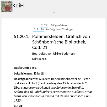
KdiH
☰
↑ 51.
Heiligenleben
↑ 51.20.
Ludwig von Thüringen
51.20.1.
Pommersfelden, Gräflich von
Schönborn’sche Bibliothek,
Cod. 21
Bearbeitet von Ulrike Bodemann
KdiH-Band 6
Datierung:
1461.
Lokalisierung:
Erfurt(?).
Besitzgeschichte:
Aus dem Benediktinerkloster St. Peter
r
und Paul in Erfurt (Besitzeintrag des 15.Jahrhunderts 2
:
Liber s
anc
tor
um
petri pauli ap
osto
lor
um
in Erfordia).
Anfang des 18. Jahrhunderts erworben von Kurfürst Lothar
Franz von Schönborn (Einband mit dessen Supralibros, um
1725).
Inhalt: