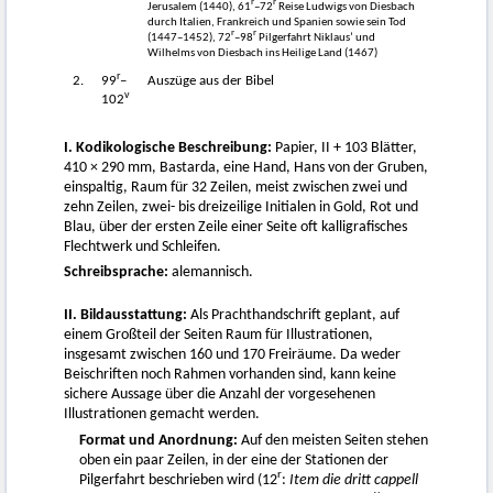
r
r
Jerusalem (1440), 61
–72
Reise Ludwigs von Diesbach
durch Italien, Frankreich und Spanien sowie sein Tod
r
r
(1447–1452), 72
–98
Pilgerfahrt Niklaus’ und
Wilhelms von Diesbach ins Heilige Land (1467)
r
2.
99
–
Auszüge aus der Bibel
v
102
I. Kodikologische Beschreibung:
Papier, II + 103 Blätter,
410 × 290 mm, Bastarda, eine Hand, Hans von der Gruben,
einspaltig, Raum für 32 Zeilen, meist zwischen zwei und
zehn Zeilen, zwei- bis dreizeilige Initialen in Gold, Rot und
Blau, über der ersten Zeile einer Seite oft kalligrafisches
Flechtwerk und Schleifen.
Schreibsprache:
alemannisch.
II. Bildausstattung:
Als Prachthandschrift geplant, auf
einem Großteil der Seiten Raum für Illustrationen,
insgesamt zwischen 160 und 170 Freiräume. Da weder
Beischriften noch Rahmen vorhanden sind, kann keine
sichere Aussage über die Anzahl der vorgesehenen
Illustrationen gemacht werden.
Format und Anordnung:
Auf den meisten Seiten stehen
oben ein paar Zeilen, in der eine der Stationen der
r
Pilgerfahrt beschrieben wird (12
:
Item die dritt cappell