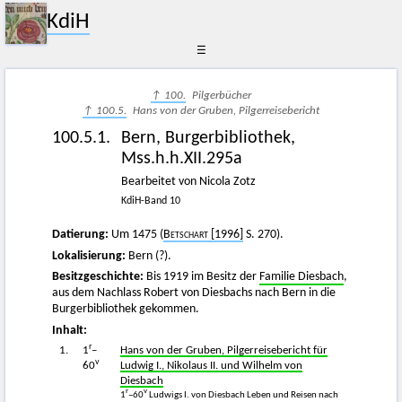
KdiH
☰
↑ 100.
Pilgerbücher
↑ 100.5.
Hans von der Gruben, Pilgerreisebericht
100.5.1.
Bern, Burgerbibliothek,
Mss.h.h.XII.295a
Bearbeitet von Nicola Zotz
KdiH-Band 10
Datierung:
Um 1475 (
Betschart
[1996]
S. 270).
Lokalisierung:
Bern (?).
Besitzgeschichte:
Bis 1919 im Besitz der
Familie Diesbach
,
aus dem Nachlass Robert von Diesbachs nach Bern in die
Burgerbibliothek gekommen.
Inhalt:
r
1.
1
–
Hans von der Gruben, Pilgerreisebericht für
v
60
Ludwig I., Nikolaus II. und Wilhelm von
Diesbach
r
v
1
–60
Ludwigs I. von Diesbach Leben und Reisen nach