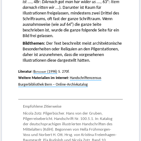
v
ist ...
, 48r:
DArnach gat man har wider us ...
, 63
:
Item
darnach ritten wir ...
). Darunter ist Raum für
Illustrationen freigelassen, mindestens zwei Drittel des
Schriftraums, oft fast der ganze Schriftraum. Wenn
v
ausnahmsweise (wie auf 64
) die ganze Seite
beschrieben ist, wurde die ganze folgende Seite für ein
Bild frei gelassen.
Bildthemen:
Der Text beschreibt meist architektonische
Besonderheiten oder Reliquien an den Pilgerstationen,
daher ist anzunehmen, dass die vorgesehenen
Illustrationen diese dargestellt hätten.
Literatur:
Betschart
(1996)
S. 270f.
Weitere Materialien im Internet:
Handschriftencensus
Burgerbibliothek Bern – Online-Archivkatalog
Empfohlene Zitierweise
Nicola Zotz: Pilgerbücher. Hans von der Gruben,
Pilgerreisebericht. Handschrift Nr. 100.5.1. In: Katalog
der deutschsprachigen illustrierten Handschriften des
Mittelalters (KdiH). Begonnen von Hella Frühmorgen-
Voss und Norbert H. Ott. Hrsg. von Kristina Freienhagen-
Baumgardt, Pia Rudolph und Nicola Zotz. Band 10.