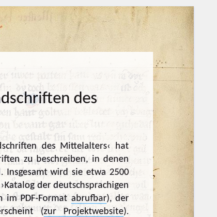
ndschriften des
schriften des Mittelalters‹ hat
riften zu beschreiben, in denen
d. Insgesamt wird sie etwa 2500
 ›Katalog der deutschsprachigen
uch im PDF-Format
abrufbar
), der
scheint (
zur Projektwebsite
).