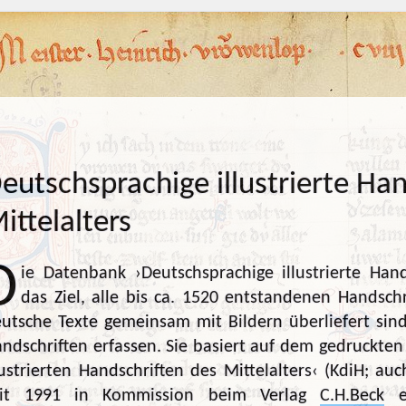
eutschsprachige illustrierte Ha
ittelalters
D
ie Datenbank ›Deutschsprachige illustrierte Hand
das Ziel, alle bis ca. 1520 entstandenen Handsch
utsche Texte gemeinsam mit Bildern überliefert sin
ndschriften erfassen. Sie basiert auf dem gedruckten
lustrierten Handschriften des Mittelalters‹ (KdiH; a
eit 1991 in Kommission beim Verlag
C.H.Beck
er