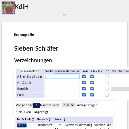
KdiH
☰
Ikonografie
Sieben Schläfer
Verzeichnungen:
Zurücksetzen
Suche
Benutzerhinweise
a=A
a b = b a
*?
Zellinhalt w
Alle Spalten
Nr. & Link
Bereich
Fund
Vorige Seite
1
Nächste Seite
Einträge zeigen
1 bis 3 von 3 angezeigt
Nr. & Link
Bereich
Fund
74.1.1.
Handschrift
tml. Schwerpunktmäßig werden die