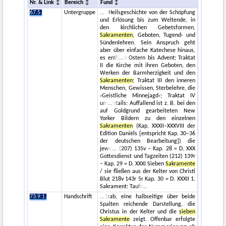
Nr. & Link
Bereich
Fund
67.5.
Untergruppe
, Heilsgeschichte von der Schöpfung
und Erlösung bis zum Weltende, in
den kirchlichen Gebetsformen,
Sakramenten
, Geboten, Tugend- und
Sündenlehren. Sein Anspruch geht
aber über einfache Katechese hinaus,
es enth
n Ostern bis Advent; Traktat
II die Kirche mit ihren Geboten, den
Werken der Barmherzigkeit und den
Sakramenten
; Traktat III den inneren
Menschen, Gewissen, Sterbelehre, die
›Geistliche Minnejagd‹; Traktat IV
um
etails: Auffallend ist z. B. bei den
auf Goldgrund gearbeiteten New
Yorker Bildern zu den einzelnen
Sakramenten
(Kap. XXXII–XXXVIII der
Edition Daniëls [entspricht Kap. 30–36
der deutschen Bearbeitung]) die
jewe
(207) 135v – Kap. 28 = D. XXX
Gottesdienst und Tagzeiten (212) 139r
– Kap. 29 = D. XXXI Sieben
Sakramente
/ sie fließen aus der Kelter von Christi
Blut 218v 143r 5r Kap. 30 = D. XXXII 1.
Sakrament: Taufe
73.9.1.
Handschrift
1rab, eine halbseitige über beide
Spalten reichende Darstellung, die
Christus in der Kelter und die
sieben
Sakramente
zeigt. Offenbar erfolgte