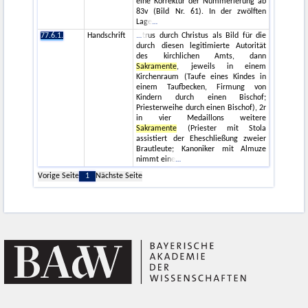
eine Korrektur der Nummerierung ab
83v (Bild Nr. 61). In der zwölften
Lage
77.6.1.
Handschrift
trus durch Christus als Bild für die
durch diesen legitimierte Autorität
des kirchlichen Amts, dann
Sakramente
, jeweils in einem
Kirchenraum (Taufe eines Kindes in
einem Taufbecken, Firmung von
Kindern durch einen Bischof;
Priesterweihe durch einen Bischof), 2r
in vier Medaillons weitere
Sakramente
(Priester mit Stola
assistiert der Eheschließung zweier
Brautleute; Kanoniker mit Almuze
nimmt eine
Vorige Seite
1
Nächste Seite