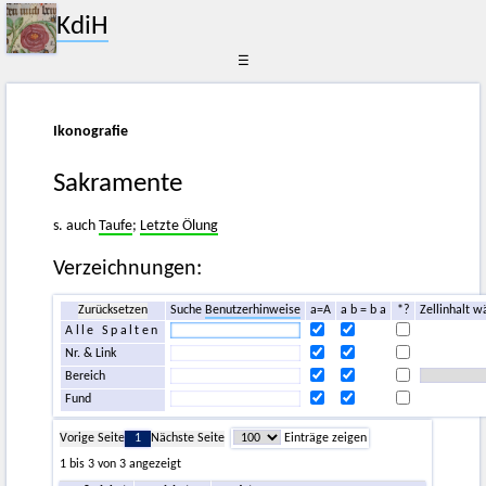
KdiH
☰
Ikonografie
Sakramente
s. auch
Taufe
;
Letzte Ölung
Verzeichnungen:
Zurücksetzen
Suche
Benutzerhinweise
a=A
a b = b a
*?
Zellinhalt w
Alle Spalten
Nr. & Link
Bereich
Fund
Vorige Seite
1
Nächste Seite
Einträge zeigen
1 bis 3 von 3 angezeigt