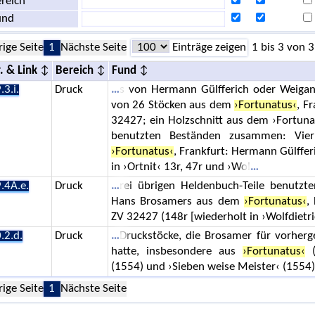
reich
und
rige Seite
1
Nächste Seite
Einträge zeigen
1 bis 3 von 3
. & Link
Bereich
Fund
.3.i.
Druck
s von Hermann Gülfferich oder Weigan
von 26 Stöcken aus dem
›Fortunatus‹
, F
32427; ein Holzschnitt aus dem ›Fortuna
benutzten Beständen zusammen: Vie
›Fortunatus‹
, Frankfurt: Hermann Gülffe
in ›Ortnit‹ 13r, 47r und ›Wol
.4A.e.
Druck
rei übrigen Heldenbuch-Teile benutzt
Hans Brosamers aus dem
›Fortunatus‹
,
ZV 32427 (148r [wiederholt in ›Wolfdietri
.2.d.
Druck
Druckstöcke, die Brosamer für vorhe
hatte, insbesondere aus
›Fortunatus‹
(
(1554) und ›Sieben weise Meister‹ (1554
rige Seite
1
Nächste Seite