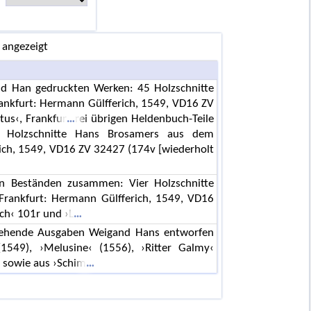
 angezeigt
d Han gedruckten Werken: 45 Holzschnitte
rankfurt: Hermann Gülfferich, 1549, VD16 ZV
tus‹, Frankfur
rei übrigen Heldenbuch-Teile
r Holzschnitte Hans Brosamers aus dem
rich, 1549, VD16 ZV 32427 (174v [wiederholt
en Beständen zusammen: Vier Holzschnitte
 Frankfurt: Hermann Gülfferich, 1549, VD16
ch‹ 101r und ›L
rgehende Ausgaben Weigand Hans entworfen
1549), ›Melusine‹ (1556), ›Ritter Galmy‹
) sowie aus ›Schim