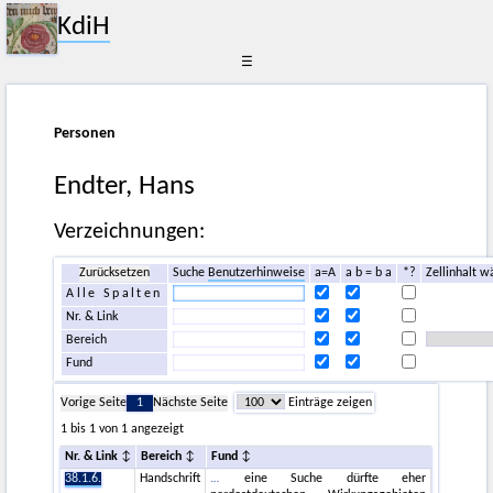
KdiH
☰
Personen
Endter, Hans
Verzeichnungen:
Zurücksetzen
Suche
Benutzerhinweise
a=A
a b = b a
*?
Zellinhalt w
Alle Spalten
Nr. & Link
Bereich
Fund
Vorige Seite
1
Nächste Seite
Einträge zeigen
1 bis 1 von 1 angezeigt
Nr. & Link
Bereich
Fund
38.1.6.
Handschrift
eine Suche dürfte eher