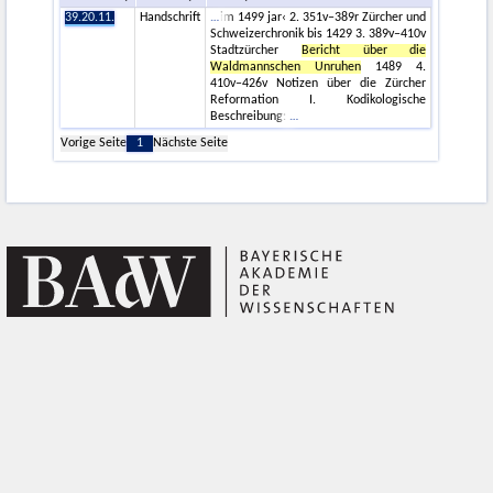
39.20.11.
Handschrift
im 1499 jar‹ 2. 351v–389r Zürcher und
Schweizerchronik bis 1429 3. 389v–410v
Stadtzürcher
Bericht über die
Waldmannschen Unruhen
1489 4.
410v–426v Notizen über die Zürcher
Reformation I. Kodikologische
Beschreibung:
Vorige Seite
1
Nächste Seite