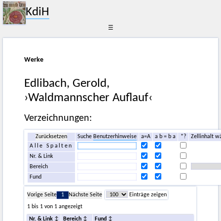
KdiH
☰
Werke
Edlibach, Gerold,
›Waldmannscher Auflauf‹
Verzeichnungen:
Zurücksetzen
Suche
Benutzerhinweise
a=A
a b = b a
*?
Zellinhalt w
Alle Spalten
Nr. & Link
Bereich
Fund
Vorige Seite
1
Nächste Seite
Einträge zeigen
1 bis 1 von 1 angezeigt
Nr. & Link
Bereich
Fund