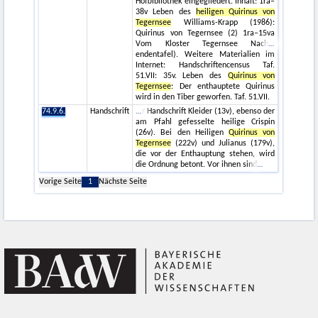
Hofbibliothek eingegliedert. Inhalt: 1ra–
38v Leben des
heiligen Quirinus von
Tegernsee
Williams-Krapp (1986):
Quirinus von Tegernsee (2) 1ra–15va
Vom Kloster Tegernsee Nach
endentafel). Weitere Materialien im
Internet: Handschriftencensus Taf.
51.VII: 35v. Leben des
Quirinus von
Tegernsee
: Der enthauptete Quirinus
wird in den Tiber geworfen. Taf. 51.VII.
74.9.6.
Handschrift
r Handschrift Kleider (13v), ebenso der
am Pfahl gefesselte heilige Crispin
(26v). Bei den Heiligen
Quirinus von
Tegernsee
(222v) und Julianus (179v),
die vor der Enthauptung stehen, wird
die Ordnung betont. Vor ihnen sind
Vorige Seite
1
Nächste Seite