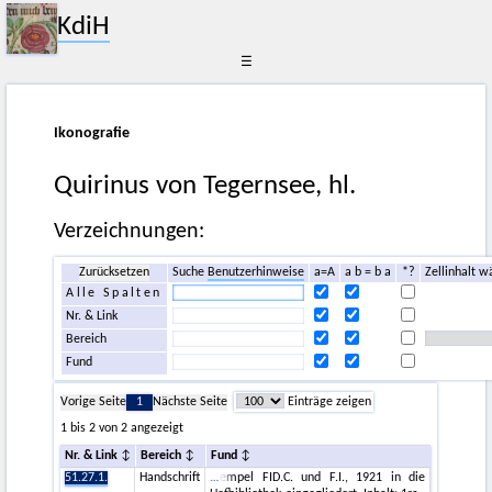
KdiH
☰
Ikonografie
Quirinus von Tegernsee, hl.
Verzeichnungen:
Zurücksetzen
Suche
Benutzerhinweise
a=A
a b = b a
*?
Zellinhalt w
Alle Spalten
Nr. & Link
Bereich
Fund
Vorige Seite
1
Nächste Seite
Einträge zeigen
1 bis 2 von 2 angezeigt
Nr. & Link
Bereich
Fund
51.27.1.
Handschrift
empel FID.C. und F.I., 1921 in die