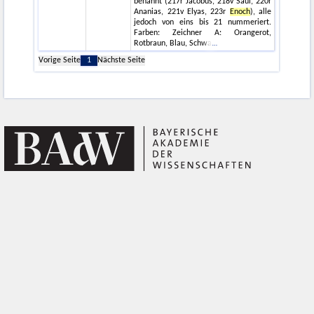
benannt (217r Jacobus, 218v Saul, 220r
Ananias, 221v Elyas, 223r
Enoch
), alle
jedoch von eins bis 21 nummeriert.
Farben: Zeichner A: Orangerot,
Rotbraun, Blau, Schwa
Vorige Seite
1
Nächste Seite