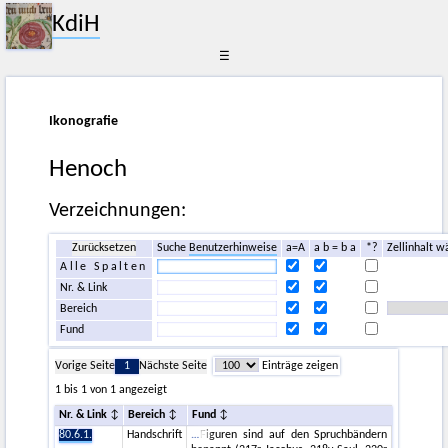
KdiH
☰
Ikonografie
Henoch
Verzeichnungen:
Zurücksetzen
Suche
Benutzerhinweise
a=A
a b = b a
*?
Zellinhalt w
Alle Spalten
Nr. & Link
Bereich
Fund
Vorige Seite
1
Nächste Seite
Einträge zeigen
1 bis 1 von 1 angezeigt
Nr. & Link
Bereich
Fund
80.6.1.
Handschrift
Figuren sind auf den Spruchbändern