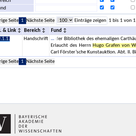
reich
und
rige Seite
1
Nächste Seite
Einträge zeigen
1 bis 1 von 1
. & Link
Bereich
Fund
.1.1.
Handschrift
der Bibliothek des ehemaligen Carthä
Erlaucht des Herrn
Hugo Grafen von W
Carl Förster’sche Kunstauktion. Abt. II. 
rige Seite
1
Nächste Seite