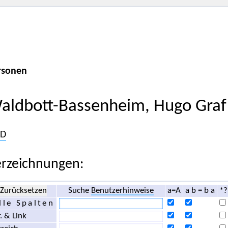
rsonen
aldbott-Bassenheim, Hugo Graf
D
rzeichnungen:
Zurücksetzen
Suche
Benutzerhinweise
a=A
a b = b a
*?
lle Spalten
. & Link