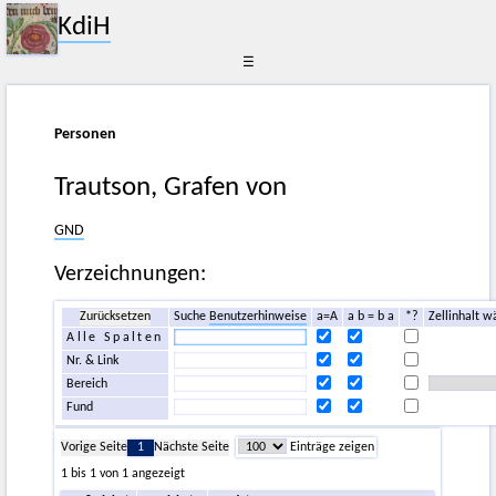
KdiH
☰
Personen
Trautson, Grafen von
GND
Verzeichnungen:
Zurücksetzen
Suche
Benutzerhinweise
a=A
a b = b a
*?
Zellinhalt w
Alle Spalten
Nr. & Link
Bereich
Fund
Vorige Seite
1
Nächste Seite
Einträge zeigen
1 bis 1 von 1 angezeigt