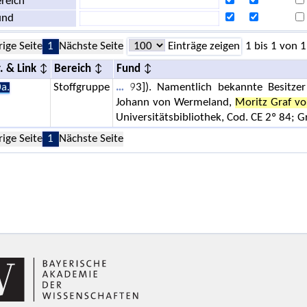
reich
und
rige Seite
1
Nächste Seite
Einträge zeigen
1 bis 1 von 1
. & Link
Bereich
Fund
a.
Stoffgruppe
93]). Namentlich bekannte Besitzer 
Johann von Wermeland,
Moritz Graf vo
Universitätsbibliothek, Cod. CE 2º 84; Gr
rige Seite
1
Nächste Seite