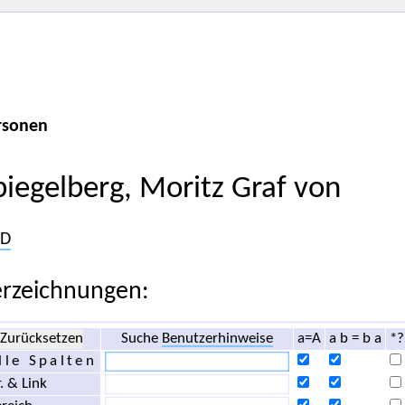
rsonen
piegelberg, Moritz Graf von
D
rzeichnungen:
Zurücksetzen
Suche
Benutzerhinweise
a=A
a b = b a
*?
lle Spalten
. & Link