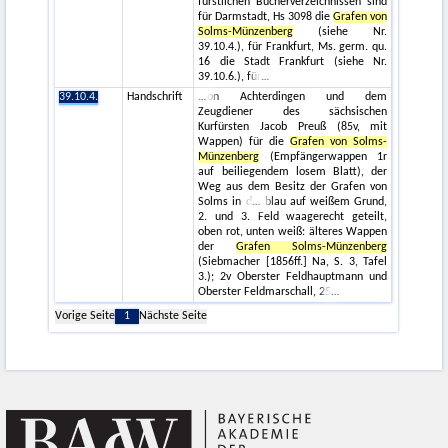
fürstlichen Bücherverzeichnissen sind
für Darmstadt, Hs 3098 die
Grafen von
Solms-Münzenberg
(siehe Nr.
39.10.4.), für Frankfurt, Ms. germ. qu.
16 die Stadt Frankfurt (siehe Nr.
39.10.6.), für
39.10.4.
Handschrift
on Achterdingen und dem
Zeugdiener des sächsischen
Kurfürsten Jacob Preuß (85v, mit
Wappen) für die
Grafen von Solms-
Münzenberg
(Empfängerwappen 1r
auf beiliegendem losem Blatt), der
Weg aus dem Besitz der Grafen von
Solms in d
blau auf weißem Grund,
2. und 3. Feld waagerecht geteilt,
oben rot, unten weiß: älteres Wappen
der
Grafen Solms-Münzenberg
(Siebmacher [1856ff.] Na, S. 3, Tafel
3.); 2v Oberster Feldhauptmann und
Oberster Feldmarschall, 25
Vorige Seite
1
Nächste Seite