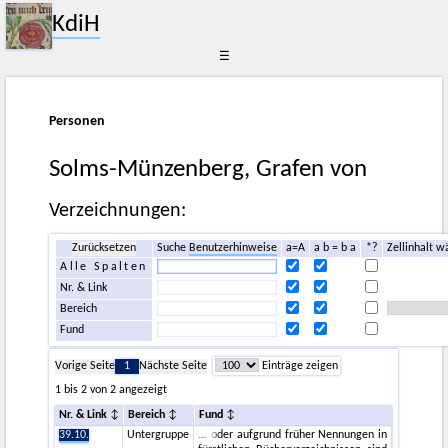
KdiH
☰
Personen
Solms-Münzenberg, Grafen von
Verzeichnungen:
Zurücksetzen
Suche
Benutzerhinweise
a=A
a b = b a
*?
Zellinhalt w
Alle Spalten
Nr. & Link
Bereich
Fund
Vorige Seite
1
Nächste Seite
Einträge zeigen
1 bis 2 von 2 angezeigt
Nr. & Link
Bereich
Fund
39.10.
Untergruppe
oder aufgrund früher Nennungen in