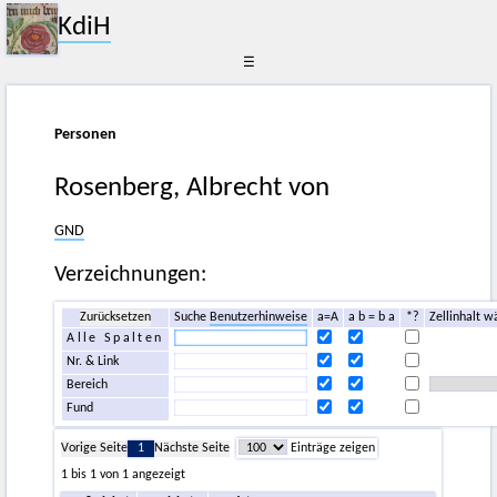
KdiH
☰
Personen
Rosenberg, Albrecht von
GND
Verzeichnungen:
Zurücksetzen
Suche
Benutzerhinweise
a=A
a b = b a
*?
Zellinhalt w
Alle Spalten
Nr. & Link
Bereich
Fund
Vorige Seite
1
Nächste Seite
Einträge zeigen
1 bis 1 von 1 angezeigt