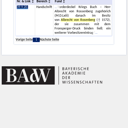
Nr. & Link
Bereich
Fund
39.9.20.
Handschrift
Vorderdeckel Kriegs Buch – Herr
Albrecht von Rossenberg zugehörich
(M.D.Lxiii) danach im Besitz
von
Albrecht von Rosenberg
(† 1572),
der sie zusammen mit dem
Fronsperger-Druck binden ließ; ein
weiterer Vorbesitzereintrag i
Vorige Seite
1
Nächste Seite