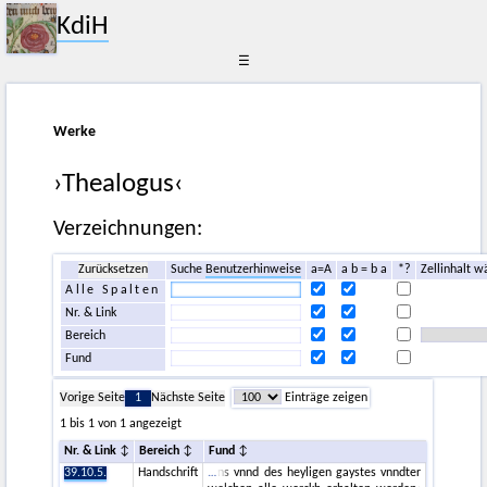
KdiH
☰
Werke
›Thealogus‹
Verzeichnungen:
Zurücksetzen
Suche
Benutzerhinweise
a=A
a b = b a
*?
Zellinhalt w
Alle Spalten
Nr. & Link
Bereich
Fund
Vorige Seite
1
Nächste Seite
Einträge zeigen
1 bis 1 von 1 angezeigt
Nr. & Link
Bereich
Fund
39.10.5.
Handschrift
ns vnnd des heyligen gaystes vnndter