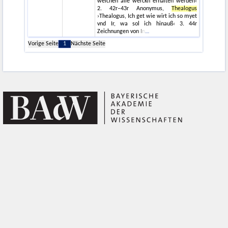
welchen alle werckh erhalten werden‹
2. 42r–43r Anonymus,
Thealogus
›Thealogus, Ich get wie wirt ich so myet
vnd Ir, wa sol ich hinauß‹ 3. 44r
Zeichnungen von In
Vorige Seite
1
Nächste Seite