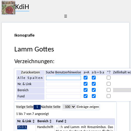
KdiH
☰
Ikonografie
Lamm Gottes
Verzeichnungen:
Zurücksetzen
Suche
Benutzerhinweise
a=A
a b = b a
*?
Zellinhalt w
Alle Spalten
Nr. & Link
Bereich
Fund
Vorige Seite
1
Nächste Seite
Einträge zeigen
1 bis 7 von 7 angezeigt
Nr. & Link
Bereich
Fund
35.0.1.
Handschrift
lch und Lamm mit Kreuznimbus. Das