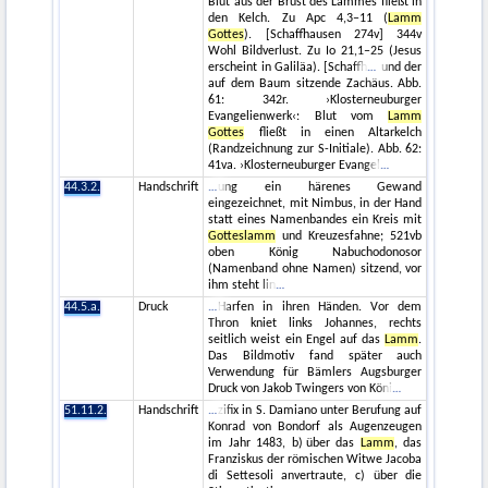
Blut aus der Brust des Lammes fließt in
den Kelch. Zu Apc 4,3–11 (
Lamm
Gottes
). [Schaffhausen 274v] 344v
Wohl Bildverlust. Zu Io 21,1–25 (Jesus
erscheint in Galiläa). [Schaffh
und der
auf dem Baum sitzende Zachäus. Abb.
61: 342r. ›Klosterneuburger
Evangelienwerk‹: Blut vom
Lamm
Gottes
fließt in einen Altarkelch
(Randzeichnung zur S-Initiale). Abb. 62:
41va. ›Klosterneuburger Evangel
44.3.2.
Handschrift
ung ein härenes Gewand
eingezeichnet, mit Nimbus, in der Hand
statt eines Namenbandes ein Kreis mit
Gotteslamm
und Kreuzesfahne; 521vb
oben König Nabuchodonosor
(Namenband ohne Namen) sitzend, vor
ihm steht lin
44.5.a.
Druck
Harfen in ihren Händen. Vor dem
Thron kniet links Johannes, rechts
seitlich weist ein Engel auf das
Lamm
.
Das Bildmotiv fand später auch
Verwendung für Bämlers Augsburger
Druck von Jakob Twingers von Köni
51.11.2.
Handschrift
zifix in S. Damiano unter Berufung auf
Konrad von Bondorf als Augenzeugen
im Jahr 1483, b) über das
Lamm
, das
Franziskus der römischen Witwe Jacoba
di Settesoli anvertraute, c) über die