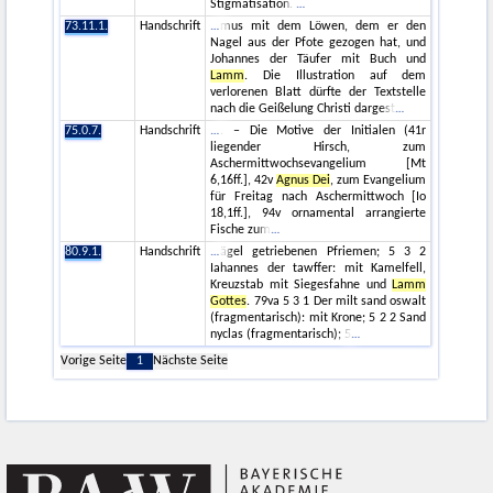
Stigmatisation.
73.11.1.
Handschrift
mus mit dem Löwen, dem er den
Nagel aus der Pfote gezogen hat, und
Johannes der Täufer mit Buch und
Lamm
. Die Illustration auf dem
verlorenen Blatt dürfte der Textstelle
nach die Geißelung Christi dargest
75.0.7.
Handschrift
. – Die Motive der Initialen (41r
liegender Hirsch, zum
Aschermittwochsevangelium [Mt
6,16ff.], 42v
Agnus Dei
, zum Evangelium
für Freitag nach Aschermittwoch [Io
18,1ff.], 94v ornamental arrangierte
Fische zum
80.9.1.
Handschrift
ägel getriebenen Pfriemen; 5 3 2
Iahannes der tawffer: mit Kamelfell,
Kreuzstab mit Siegesfahne und
Lamm
Gottes
. 79va 5 3 1 Der milt sand oswalt
(fragmentarisch): mit Krone; 5 2 2 Sand
nyclas (fragmentarisch); 5
Vorige Seite
1
Nächste Seite