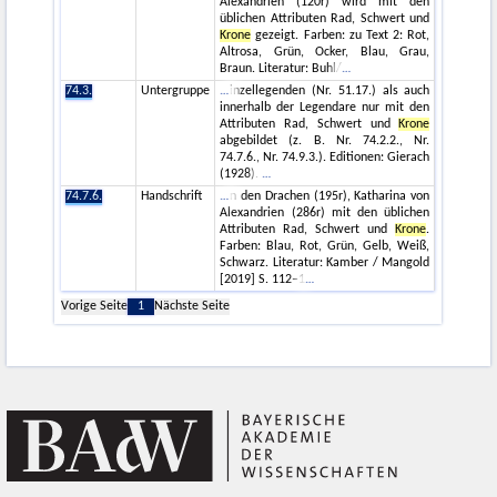
Alexandrien (120r) wird mit den
üblichen Attributen Rad, Schwert und
Krone
gezeigt. Farben: zu Text 2: Rot,
Altrosa, Grün, Ocker, Blau, Grau,
Braun. Literatur: Buhl/
74.3.
Untergruppe
inzellegenden (Nr. 51.17.) als auch
innerhalb der Legendare nur mit den
Attributen Rad, Schwert und
Krone
abgebildet (z. B. Nr. 74.2.2., Nr.
74.7.6., Nr. 74.9.3.). Editionen: Gierach
(1928).
74.7.6.
Handschrift
n den Drachen (195r), Katharina von
Alexandrien (286r) mit den üblichen
Attributen Rad, Schwert und
Krone
.
Farben: Blau, Rot, Grün, Gelb, Weiß,
Schwarz. Literatur: Kamber / Mangold
[2019] S. 112–1
Vorige Seite
1
Nächste Seite