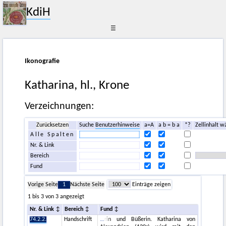
KdiH
☰
Ikonografie
Katharina, hl., Krone
Verzeichnungen:
Zurücksetzen
Suche
Benutzerhinweise
a=A
a b = b a
*?
Zellinhalt w
Alle Spalten
Nr. & Link
Bereich
Fund
Vorige Seite
1
Nächste Seite
Einträge zeigen
1 bis 3 von 3 angezeigt
Nr. & Link
Bereich
Fund
74.2.2.
Handschrift
rin und Büßerin. Katharina von