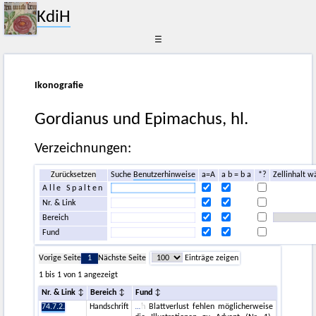
KdiH
☰
Ikonografie
Gordianus und Epimachus, hl.
Verzeichnungen:
Zurücksetzen
Suche
Benutzerhinweise
a=A
a b = b a
*?
Zellinhalt w
Alle Spalten
Nr. & Link
Bereich
Fund
Vorige Seite
1
Nächste Seite
Einträge zeigen
1 bis 1 von 1 angezeigt
Nr. & Link
Bereich
Fund
74.7.2.
Handschrift
h Blattverlust fehlen möglicherweise