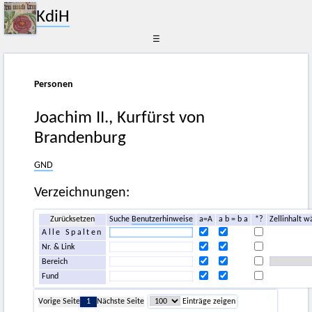
KdiH
☰
Personen
Joachim II., Kurfürst von
Brandenburg
GND
Verzeichnungen:
Zurücksetzen
Suche
Benutzerhinweise
a=A
a b = b a
*?
Zellinhalt w
Alle Spalten
Nr. & Link
Bereich
Fund
Vorige Seite
1
Nächste Seite
Einträge zeigen