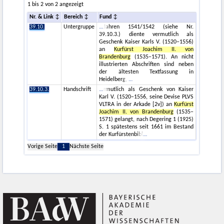
1 bis 2 von 2 angezeigt
Nr. & Link
Bereich
Fund
39.10.
Untergruppe
Jahren 1541/1542 (siehe Nr.
39.10.3.) diente vermutlich als
Geschenk Kaiser Karls V. (1520–1556)
an
Kurfürst Joachim II. von
Brandenburg
(1535–1571). An nicht
illustrierten Abschriften sind neben
der ältesten Textfassung in
Heidelberg,
39.10.3.
Handschrift
rmutlich als Geschenk von Kaiser
Karl V. (1520–1556, seine Devise PLVS
VLTRA in der Arkade [2v]) an
Kurfürst
Joachim II. von Brandenburg
(1535–
1571) gelangt, nach Degering 1 (1925)
S. 1 spätestens seit 1661 im Bestand
der Kurfürstenbibl
Vorige Seite
1
Nächste Seite