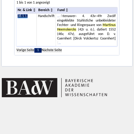
1 bis 1 von 1 angezeigt
Nr. & Link
Bereich
Fund
38.1.1.
Handschrift
chtenawer‹ 4. 43v–49r Zwölf
eingeklebte Stahlstiche unbekleideter
Fechter- und Ringerpaare von
Martinus
Heemskercks
(42r u. ö.), datiert 1552
(46v, 47v), ausgeführt von D. v.
Cuernhert [Dirck Volckertsz Coornhert]
(
Vorige Seite
1
Nächste Seite