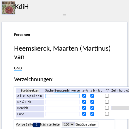
KdiH
☰
Personen
Heemskerck, Maarten (Martinus)
van
GND
Verzeichnungen:
Zurücksetzen
Suche
Benutzerhinweise
a=A
a b = b a
*?
Zellinhalt w
Alle Spalten
Nr. & Link
Bereich
Fund
Vorige Seite
1
Nächste Seite
Einträge zeigen