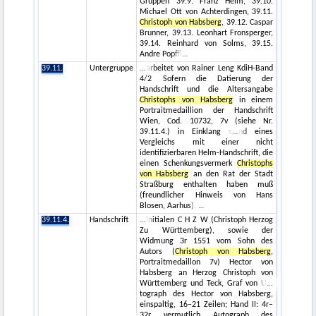
Gruppen 39.9. Franz Helm, 39.10.
Michael Ott von Achterdingen, 39.11.
Christoph von Habsberg
, 39.12. Caspar
Brunner, 39.13. Leonhart Fronsperger,
39.14. Reinhard von Solms, 39.15.
Andre Popffi
39.11.
Untergruppe
arbeitet von Rainer Leng KdiH-Band
4/2 Sofern die Datierung der
Handschrift und die Altersangabe
Christophs von Habsberg
in einem
Portraitmedaillion der Handschrift
Wien, Cod. 10732, 7v (siehe Nr.
39.11.4.) in Einklang s
nd eines
Vergleichs mit einer nicht
identifizierbaren Helm-Handschrift, die
einen Schenkungsvermerk
Christophs
von Habsberg
an den Rat der Stadt
Straßburg enthalten haben muß
(freundlicher Hinweis von Hans
Blosen, Aarhus).
39.11.4.
Handschrift
Initialen C H Z W (Christoph Herzog
Zu Württemberg), sowie der
Widmung 3r 1551 vom Sohn des
Autors (
Christoph von Habsberg
,
Portraitmedaillon 7v) Hector von
Habsberg an Herzog Christoph von
Württemberg und Teck, Graf von U
tograph des Hector von Habsberg,
einspaltig, 16–21 Zeilen; Hand II: 4r–
32r vermutlich Autograph des