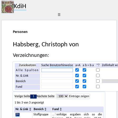
KdiH
☰
Personen
Habsberg, Christoph von
Verzeichnungen:
Zurücksetzen
Suche
Benutzerhinweise
a=A
a b = b a
*?
Zellinhalt w
Alle Spalten
Nr. & Link
Bereich
Fund
Vorige Seite
1
Nächste Seite
Einträge zeigen
1 bis 3 von 3 angezeigt
Nr. & Link
Bereich
Fund
39.
Stoffgruppe
ihenfolge ergaben sich so die