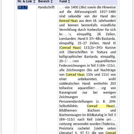
Nr. & Link
Bereich
Fund
39.5.7.
Handschrift
n von 1400 (36v) sowie die Hinweise
auf die Abfassungszeit 1417–1460
sind sekundär von der Hand des
Konrad Haas
aus dem 16. Jahrhundert
und können bestenfalls mündliche
Vermittlung durch Vorbesitzer für sich
bea
da, einspaltig, 26 Zeilen,
Lombarden, Hand II 37r–68v Bastarda,
einspaltig, 25–27 Zeilen, Hand III
(
Conrad Haas
) 111(2)r–391r Kursive
mit Überschriften in Textura und
kalligraphischer Bastarda, einspaltig,
20–26
reren aquarellierten
Federzeichnungen in Teil 3 (69r–111r),
alle Zeichnungen (bis auf Nachträge
von
Conrad Haas
110v und 111r) von
einer unbekannten, wohl
süddeutschen Hand; weiterhin 203
teilweise aquarellierte
tung von
Rasengrund nur bei wenigen
Zeichnungen mit
Personendarstellungen (z. B. 209r
Selbstbildnis
Conrad Haas
).
Bildthemen: Büchsen und
Büchsenwagen im Bildkatalog in Teil 3
(69r–111r) nach Keil (siehe unte
rsetzung verwendet wurden (Todericu,
Preistoria rachetei [siehe unten
Literatur] S. 97 f.); die von
Conrad