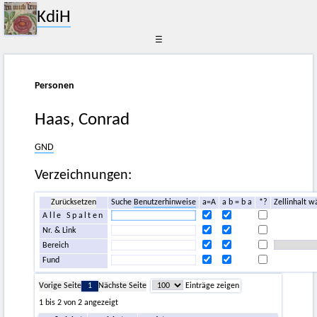
KdiH
☰
Personen
Haas, Conrad
GND
Verzeichnungen:
Zurücksetzen
Suche
Benutzerhinweise
a=A
a b = b a
*?
Zellinhalt w
Alle Spalten
Nr. & Link
Bereich
Fund
Vorige Seite
1
Nächste Seite
Einträge zeigen
1 bis 2 von 2 angezeigt