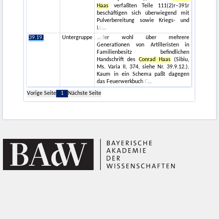
Haas
verfaßten Teile 111(2)r–391r
beschäftigen sich überwiegend mit
Pulverbereitung sowie Kriegs- und
Lu
39.19.
Untergruppe
der wohl über mehrere
Generationen von Artilleristen in
Familienbesitz befindlichen
Handschrift des
Conrad Haas
(Sibiu,
Ms. Varia II, 374, siehe Nr. 39.9.12.).
Kaum in ein Schema paßt dagegen
das Feuerwerkbuch C
Vorige Seite
1
Nächste Seite