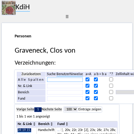
KdiH
☰
Personen
Graveneck, Clos von
Verzeichnungen:
Zurücksetzen
Suche
Benutzerhinweise
a=A
a b = b a
*?
Zellinhalt w
Alle Spalten
Nr. & Link
Bereich
Fund
Vorige Seite
1
Nächste Seite
Einträge zeigen
1 bis 1 von 1 angezeigt
Nr. & Link
Bereich
Fund
39.19.15.
Handschrift
2], 20v, 22r, 23r [2], 23v, 26r, 27v, 28v,