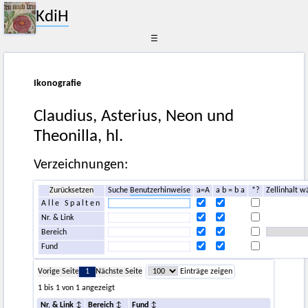
KdiH
☰
Ikonografie
Claudius, Asterius, Neon und
Theonilla, hl.
Verzeichnungen:
Zurücksetzen
Suche
Benutzerhinweise
a=A
a b = b a
*?
Zellinhalt w
Alle Spalten
Nr. & Link
Bereich
Fund
Vorige Seite
1
Nächste Seite
Einträge zeigen
1 bis 1 von 1 angezeigt
Nr. & Link
Bereich
Fund