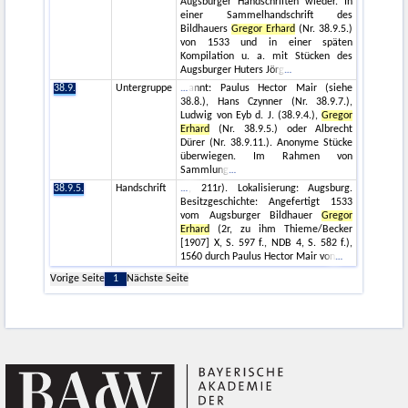
Augsburger Handschriften wieder. In
einer Sammelhandschrift des
Bildhauers
Gregor Erhard
(Nr. 38.9.5.)
von 1533 und in einer späten
Kompilation u. a. mit Stücken des
Augsburger Huters Jörg
38.9.
Untergruppe
annt: Paulus Hector Mair (siehe
38.8.), Hans Czynner (Nr. 38.9.7.),
Ludwig von Eyb d. J. (38.9.4.),
Gregor
Erhard
(Nr. 38.9.5.) oder Albrecht
Dürer (Nr. 38.9.11.). Anonyme Stücke
überwiegen. Im Rahmen von
Sammlung
38.9.5.
Handschrift
, 211r). Lokalisierung: Augsburg.
Besitzgeschichte: Angefertigt 1533
vom Augsburger Bildhauer
Gregor
Erhard
(2r, zu ihm Thieme/Becker
[1907] X, S. 597 f., NDB 4, S. 582 f.),
1560 durch Paulus Hector Mair von
Vorige Seite
1
Nächste Seite