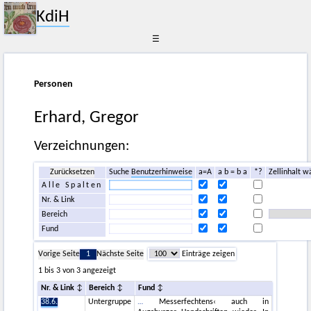
KdiH
☰
Personen
Erhard, Gregor
Verzeichnungen:
Zurücksetzen
Suche
Benutzerhinweise
a=A
a b = b a
*?
Zellinhalt w
Alle Spalten
Nr. & Link
Bereich
Fund
Vorige Seite
1
Nächste Seite
Einträge zeigen
1 bis 3 von 3 angezeigt
Nr. & Link
Bereich
Fund
38.6.
Untergruppe
Messerfechtens‹ auch in