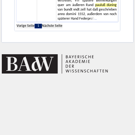
vertreten, 97r spätere Bemerkungen
quer am äußeren Rand
pauluß düning
van bundt vndt zell hat daß geschrieben
anno domini 1552, außerdem von noch
späterer Hand Federprob
Vorige Seite
1
Nächste Seite