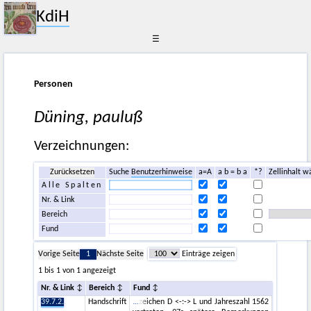
KdiH
☰
Personen
Düning, pauluß
Verzeichnungen:
Zurücksetzen
Suche
Benutzerhinweise
a=A
a b = b a
*?
Zellinhalt w
Alle Spalten
Nr. & Link
Bereich
Fund
Vorige Seite
1
Nächste Seite
Einträge zeigen
1 bis 1 von 1 angezeigt
Nr. & Link
Bereich
Fund
39.7.2.
Handschrift
zeichen D <-:-> L und Jahreszahl 1562