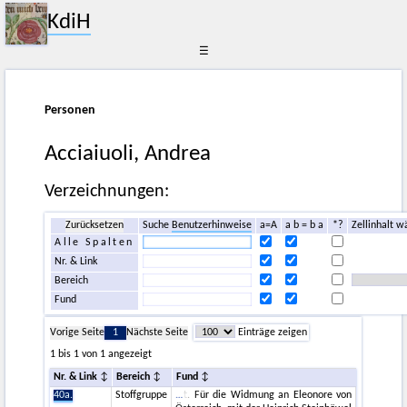
KdiH
☰
Personen
Acciaiuoli, Andrea
Verzeichnungen:
Zurücksetzen
Suche
Benutzerhinweise
a=A
a b = b a
*?
Zellinhalt w
Alle Spalten
Nr. & Link
Bereich
Fund
Vorige Seite
1
Nächste Seite
Einträge zeigen
1 bis 1 von 1 angezeigt
Nr. & Link
Bereich
Fund
40a.
Stoffgruppe
t. Für die Widmung an Eleonore von