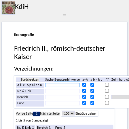
KdiH
☰
Ikonografie
Friedrich II., römisch-deutscher
Kaiser
Verzeichnungen:
Zurücksetzen
Suche
Benutzerhinweise
a=A
a b = b a
*?
Zellinhalt w
Alle Spalten
Nr. & Link
Bereich
Fund
Vorige Seite
1
Nächste Seite
Einträge zeigen
1 bis 5 von 5 angezeigt
Nr. & Link
Bereich
Fund