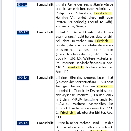
45.6.1.
Handschrift
d die Reihe der sechs Stauferkönige
und -kaiser einleitet. Nach Heinrich VI.,
Philipp von Schwaben,
Friedrich II.
,
Heinrich VII. endet diese mit dem
letzten Stauferkönig Konrad IV. (48r).
Farben: Blau, Grün, Ro
106.1.2.
Handschrift
ubrik 1r: Dys recht satzte der keyser
zcu mencze...) geht hervor, dass es sich
bei dem Herrscher um
Friedrich II.
handelt, der das nachstehende Gesetz
erlassen hat. Da das Blatt mit dem
(stark bruchstückhaften) ›M
. Siehe
auch Nr. 106.3.3. Weitere Materialien
im Internet: Handschriftencensus Abb.
110: 1r.
Friedrich II.
als oberster Richter.
Abb. 110.
106.1.4.
Handschrift
Beine übereinandergeschlagen hat
(Zeichen der Konzentration). – Aus dem
Text geht hervor, dass hier
Friedrich II.
gemeint ist (Rubrik 1r: Dys recht satzte
der keyser zcu mencze...). Da der Codex
mit dem ›MRLF‹ beg
iehe auch Nr.
106.3.20. Weitere Materialien im
Internet: Handschriftencensus Abb. 111:
1r.
Friedrich II.
als oberster Richter. Abb.
111.
106.1.5.
Handschrift
rone in seiner rechten Hand. – Da das
Bild zwischen zwei Textteilen erscheint,