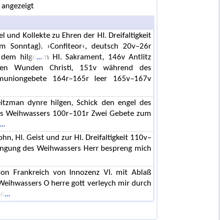
 angezeigt
l und Kollekte zu Ehren der Hl. Dreifaltigkeit
 Sonntag). ›Confiteor‹, deutsch 20v–26r
a dem hilge
m Hl. Sakrament, 146v Antlitz
 den Wunden Christi, 151v während des
uniongebete 164r–165r leer 165v–167v
itzman dynre hilgen, Schick den engel des
 Weihwassers 100r–101r Zwei Gebete zum
n, Hl. Geist und zur Hl. Dreifaltigkeit 110v–
engung des Weihwassers Herr bespreng mich
 von Frankreich von Innozenz VI. mit Ablaß
ihwassers O herre gott verleych mir durch
ße