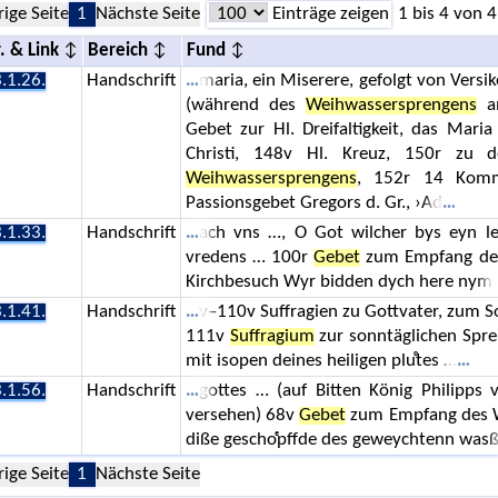
rige Seite
1
Nächste Seite
Einträge zeigen
1 bis 4 von 4
. & Link
Bereich
Fund
.1.26.
Handschrift
maria, ein Miserere, gefolgt von Versike
(während des
Weihwassersprengens
am
Gebet zur Hl. Dreifaltigkeit, das Mari
Christi, 148v Hl. Kreuz, 150r zu
Weihwassersprengens
, 152r 14 Komm
Passionsgebet Gregors d. Gr., ›Ad
.1.33.
Handschrift
ach vns …, O Got wilcher bys eyn le
vredens … 100r
Gebet
zum Empfang des
Kirchbesuch Wyr bidden dych here nym
.1.41.
Handschrift
v–110v Suffragien zu Gottvater, zum Soh
111v
Suffragium
zur sonntäglichen Spr
mit isopen deines heiligen pluͦtes …
.1.56.
Handschrift
gottes … (auf Bitten König Philipps
versehen) 68v
Gebet
zum Empfang des We
diße geschoͤpffde des geweychtenn was
rige Seite
1
Nächste Seite