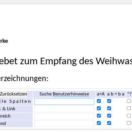
rke
ebet zum Empfang des Weihwas
rzeichnungen:
Zurücksetzen
Suche
Benutzerhinweise
a=A
a b = b a
*?
lle Spalten
. & Link
reich
und