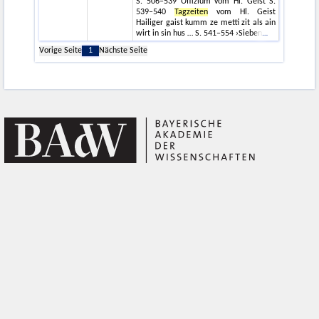
S. 506–539 Offizium vom Hl. Geist S.
539–540
Tagzeiten
vom Hl. Geist
Hailiger gaist kumm ze metti zit als ain
wirt in sin hus … S. 541–554 ›Sieben
Vorige Seite
1
Nächste Seite