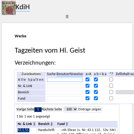
KdiH
☰
Werke
Tagzeiten vom Hl. Geist
Verzeichnungen:
Zurücksetzen
Suche
Benutzerhinweise
a=A
a b = b a
*?
Zellinhalt w
Alle Spalten
Nr. & Link
Bereich
Fund
Vorige Seite
1
Nächste Seite
Einträge zeigen
1 bis 1 von 1 angezeigt
Nr. & Link
Bereich
Fund
43.1.55.
Handschrift
beth Ebran (s. Nr. 43.1.112., 53v–54r)