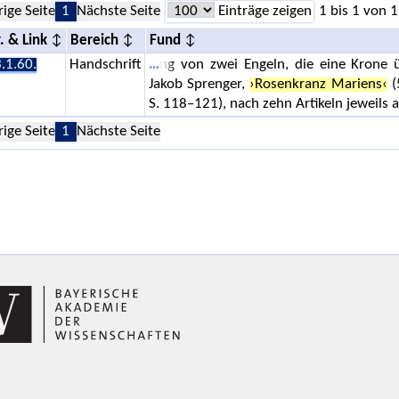
rige Seite
1
Nächste Seite
Einträge zeigen
1 bis 1 von 1
. & Link
Bereich
Fund
.1.60.
Handschrift
ng von zwei Engeln, die eine Krone
Jakob Sprenger,
›Rosenkranz Mariens‹
(
S. 118–121), nach zehn Artikeln jeweils 
rige Seite
1
Nächste Seite