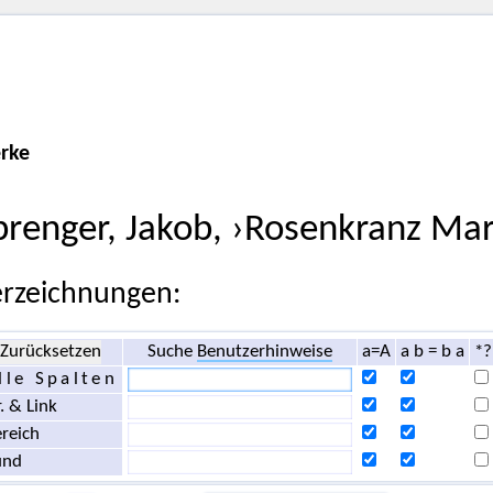
rke
prenger, Jakob, ›Rosenkranz Mari
rzeichnungen:
Zurücksetzen
Suche
Benutzerhinweise
a=A
a b = b a
*?
lle Spalten
. & Link
reich
und