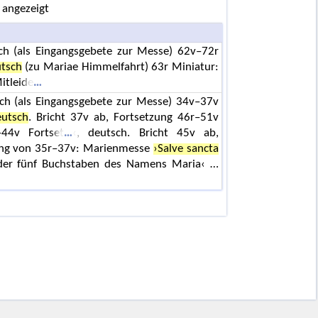
 angezeigt
ch (als Eingangsgebete zur Messe) 62v–72r
utsch
(zu Mariae Himmelfahrt) 63r Miniatur:
itleide
tsch (als Eingangsgebete zur Messe) 34v–37v
eutsch
. Bricht 37v ab, Fortsetzung 46r–51v
–44v Fortset
‹, deutsch. Bricht 45v ab,
ung von 35r–37v: Marienmesse
›Salve sancta
er fünf Buchstaben des Namens Maria‹ …