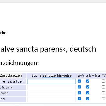
rke
Salve sancta parens‹, deutsch
rzeichnungen:
Zurücksetzen
Suche
Benutzerhinweise
a=A
a b = b a
*?
lle Spalten
. & Link
reich
und