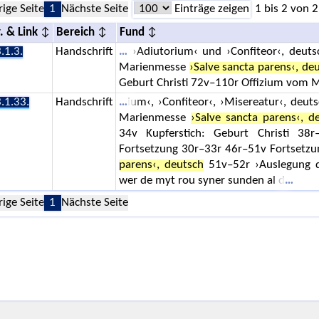
rige Seite
1
Nächste Seite
Einträge zeigen
1 bis 2 von 2
. & Link
Bereich
Fund
.1.3.
Handschrift
›Adiutorium‹ und ›Confiteor‹, deuts
Marienmesse
›Salve sancta parens‹, de
Geburt Christi 72v–110r Offizium vom M
.1.33.
Handschrift
ium‹, ›Confiteor‹, ›Misereatur‹, deu
Marienmesse
›Salve sancta parens‹, d
34v Kupferstich: Geburt Christi 38r
Fortsetzung 30r–33r 46r–51v Fortsetz
parens‹, deutsch
51v–52r ›Auslegung d
wer de myt rou syner sunden al d
rige Seite
1
Nächste Seite