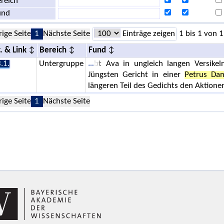
reich
und
rige Seite
1
Nächste Seite
Einträge zeigen
1 bis 1 von 1
. & Link
Bereich
Fund
.1.
Untergruppe
bt Ava in ungleich langen Versike
Jüngsten Gericht in einer
Petrus Dam
längeren Teil des Gedichts den Aktione
rige Seite
1
Nächste Seite