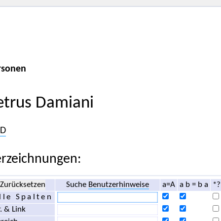
rsonen
etrus Damiani
D
rzeichnungen:
Zurücksetzen
Suche
Benutzerhinweise
a=A
a b = b a
*?
lle Spalten
. & Link